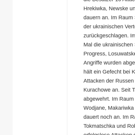
Hrekiwka, Newske und
dauern an. Im Raum S
der ukrainischen Ver
zurückgeschlagen. I
Mal die ukrainischen
Progress, Losuwatsk
Angriffe wurden abg
hält ein Gefecht bei 
Attacken der Russen 
Kurachowe an. Seit 
abgewehrt. Im Raum 
Wodjane, Makariwka 
dauert noch an. Im R
Tokmatschka und Rob
erfolgslose Attacken