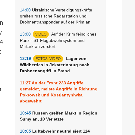
14:00
Ukrainische Verteidigungskräfte
greifen russische Radarstation und
rn
Drohnentransponder auf der Krim an
y
13:00
Auf der Krim feindliches
VIDEO
Panzir-S1-Flugabwehrsystem und
24
Militärkran zerstört
t
12:19
Lager von
FOTOS, VIDEO
Wildberries in Jekaterinburg nach
Drohnenangriff in Brand
11:27
An der Front 233 Angriffe
n
gemeldet, meiste Angriffe in Richtung
Pokrowsk und Kostjantyniwka
abgewehrt
10:45
Russen greifen Markt in Region
Sumy an, 10 Verletzte
10:05
Luftabwehr neutralisiert 114