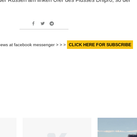
r news at facebook messenger > > >
CLICK HERE FOR SUBSCRIBE