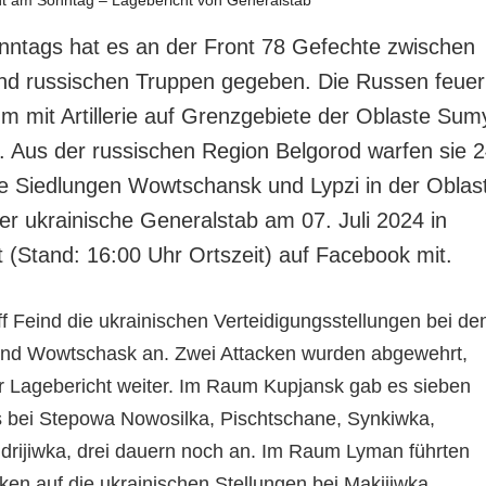
nntags hat es an der Front 78 Gefechte zwischen
und russischen Truppen gegeben. Die Russen feue
um mit Artillerie auf Grenzgebiete der Oblaste Sum
. Aus der russischen Region Belgorod warfen sie 
e Siedlungen Wowtschansk und Lypzi in der Oblas
der ukrainische Generalstab am 07. Juli 2024 in
 (Stand: 16:00 Uhr Ortszeit) auf Facebook mit.
f Feind die ukrainischen Verteidigungsstellungen bei de
 und Wowtschask an. Zwei Attacken wurden abgewehrt,
er Lagebericht weiter. Im Raum Kupjansk gab es sieben
 bei Stepowa Nowosilka, Pischtschane, Synkiwka,
rijiwka, drei dauern noch an. Im Raum Lyman führten
ken auf die ukrainischen Stellungen bei Makijiwka,