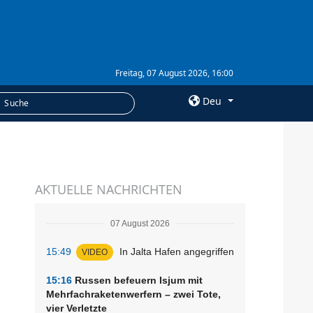
Freitag, 07 August 2026, 16:00
Deu
×
LEISTUNGEN
AKTUELLE NACHRICHTEN
Abonnement
Fotobank
07 August 2026
15:49
In Jalta Hafen angegriffen
VIDEO
15:16
Russen befeuern Isjum mit
Mehrfachraketenwerfern – zwei Tote,
vier Verletzte