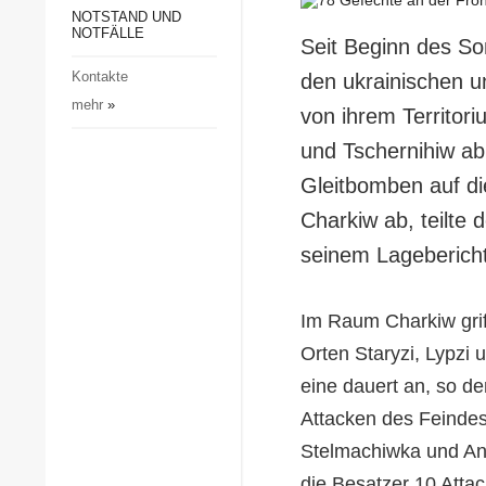
Gesellschaft und Kultur
NOTSTAND UND
NOTFÄLLE
Seit Beginn des So
Sport
Kontakte
den ukrainischen 
Kriminalität
mehr
»
von ihrem Territori
Notstand und Notfälle
und Tschernihiw ab
Gleitbomben auf di
Charkiw ab, teilte 
seinem Lagebericht
Im Raum Charkiw grif
Orten Staryzi, Lypzi
eine dauert an, so d
Attacken des Feindes
Stelmachiwka und And
die Besatzer 10 Attac