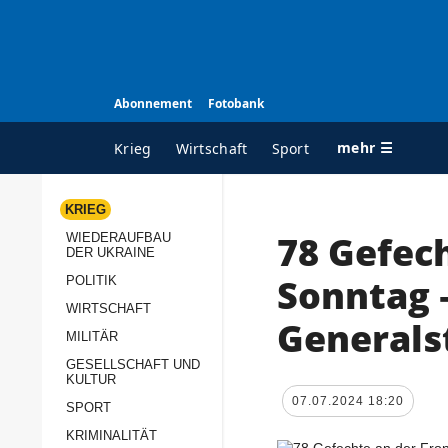
Abonnement
Fotobank
mehr ☰
Krieg
Wirtschaft
Sport
KRIEG
78 Gefec
WIEDERAUFBAU
ALLE RUBRIKEN
A
DER UKRAINE
Krieg
Ü
Sonntag 
POLITIK
Wiederaufbau der
K
WIRTSCHAFT
Generals
Ukraine
MILITÄR
s
Politik
GESELLSCHAFT UND
P
KULTUR
Wirtschaft
u
07.07.2024 18:20
SPORT
p
Militär
KRIMINALITÄT
D