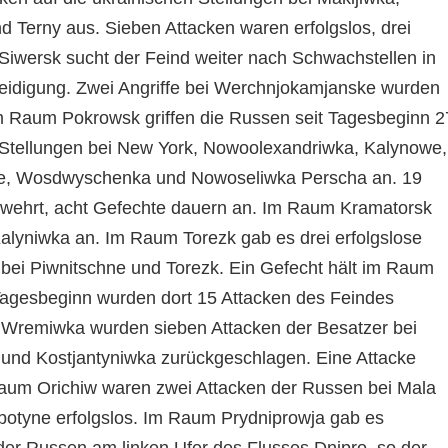
 Terny aus. Sieben Attacken waren erfolgslos, drei
iwersk sucht der Feind weiter nach Schwachstellen in
teidigung. Zwei Angriffe bei Werchnjokamjanske wurden
m Raum Pokrowsk griffen die Russen seit Tagesbeginn 2
 Stellungen bei New York, Nowoolexandriwka, Kalynowe,
e, Wosdwyschenka und Nowoseliwka Perscha an. 19
ewehrt, acht Gefechte dauern an. Im Raum Kramatorsk
Kalyniwka an. Im Raum Torezk gab es drei erfolgslose
bei Piwnitschne und Torezk. Ein Gefecht hält im Raum
Tagesbeginn wurden dort 15 Attacken des Feindes
Wremiwka wurden sieben Attacken der Besatzer bei
und Kostjantyniwka zurückgeschlagen. Eine Attacke
aum Orichiw waren zwei Attacken der Russen bei Mala
otyne erfolgslos. Im Raum Prydniprowja gab es
 der Russen am linken Ufer des Flusses Dnipro, so der