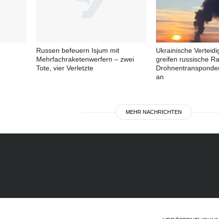
Russen befeuern Isjum mit
Ukrainische Verteid
Mehrfachraketenwerfern – zwei
greifen russische R
Tote, vier Verletzte
Drohnentransponder
an
MEHR NACHRICHTEN