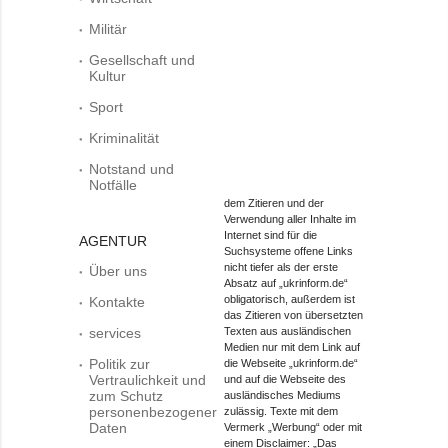
Militär
Gesellschaft und
Kultur
Sport
Kriminalität
Notstand und
Notfälle
dem Zitieren und der
Verwendung aller Inhalte im
Internet sind für die
AGENTUR
Suchsysteme offene Links
nicht tiefer als der erste
Über uns
Absatz auf „ukrinform.de“
obligatorisch, außerdem ist
Kontakte
das Zitieren von übersetzten
services
Texten aus ausländischen
Medien nur mit dem Link auf
Politik zur
die Webseite „ukrinform.de“
Vertraulichkeit und
und auf die Webseite des
zum Schutz
ausländisches Mediums
personenbezogener
zulässig. Texte mit dem
Daten
Vermerk „Werbung“ oder mit
einem Disclaimer: „Das