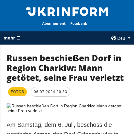
Abonnement
Fotobank
mehr ☰
Deu
×
Russen beschießen Dorf in
Region Charkiw: Mann
ALLE
AGENTUR
RUBRIKEN
getötet, seine Frau verletzt
Über uns
Krieg
Kontakte
Wiederaufbau
FOTOS
06.07.2024 20:33
services
der Ukraine
Politik zur
Politik
Vertraulichkeit
und zum Schutz
Wirtschaft
personenbezogener
Am Samstag, dem 6. Juli, beschoss die
Militär
Daten