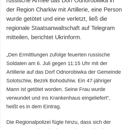
russische Armee das Dorf Odnorobiwka in
Gesellschaft und
der Region Charkiw mit Artillerie, eine Person
Kultur
wurde getötet und eine verletzt, ließ die
Sport
regionale Staatsanwaltschaft auf Telegram
Kriminalität
mitteilen, berichtet Ukrinform.
Notstand und
Notfälle
„Den Ermittlungen zufolge feuerten russische
ZUSÄTZLICH
LEISTUNGEN
Soldaten am 6. Juli gegen 11:15 Uhr mit der
Veröffentlichungen
Abonnement
Artillerie auf das Dorf Odnorobiwka der Gemeinde
Interview
Fotobank
Solotschiw, Bezirk Bohoduhiw. Ein 47-jähriger
Fotos
Mann ist getötet worden. Seine Frau wurde
Video
verwundet und ins Krankenhaus eingeliefert“,
heißt es in dem Eintrag.
Die Regionalpolizei fügte hinzu, dass sich der