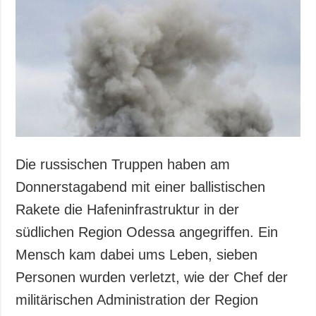
Gesellschaft und
Kultur
Sport
Kriminalität
Notstand und
Notfälle
ZUSÄTZLICH
LEISTUNGEN
Veröffentlichungen
Abonnement
Die russischen Truppen haben am
Interview
Fotobank
Donnerstagabend mit einer ballistischen
Fotos
Rakete die Hafeninfrastruktur in der
Video
südlichen Region Odessa angegriffen. Ein
Mensch kam dabei ums Leben, sieben
Personen wurden verletzt, wie der Chef der
militärischen Administration der Region