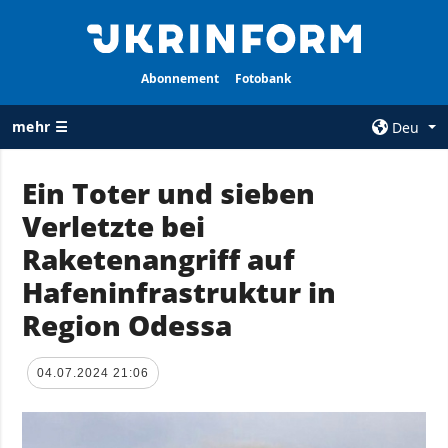
Abonnement
Fotobank
mehr ☰
Deu
×
Ein Toter und sieben
Verletzte bei
ALLE
AGENTUR
RUBRIKEN
Raketenangriff auf
Über uns
Krieg
Hafeninfrastruktur in
Kontakte
Wiederaufbau
Region Odessa
services
der Ukraine
Politik zur
Politik
Vertraulichkeit
04.07.2024 21:06
und zum Schutz
Wirtschaft
personenbezogener
Militär
Daten