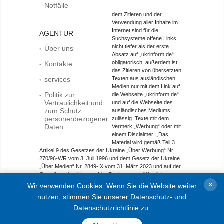
Notfälle
dem Zitieren und der
Verwendung aller Inhalte im
Internet sind für die
AGENTUR
Suchsysteme offene Links
nicht tiefer als der erste
Über uns
Absatz auf „ukrinform.de“
obligatorisch, außerdem ist
Kontakte
das Zitieren von übersetzten
services
Texten aus ausländischen
Medien nur mit dem Link auf
Politik zur
die Webseite „ukrinform.de“
Vertraulichkeit und
und auf die Webseite des
zum Schutz
ausländisches Mediums
personenbezogener
zulässig. Texte mit dem
Daten
Vermerk „Werbung“ oder mit
einem Disclaimer: „Das
Material wird gemäß Teil 3
Artikel 9 des Gesetzes der Ukraine „Über Werbung“ Nr.
270/96-WR vom 3. Juli 1996 und dem Gesetz der Ukraine
„Über Medien“ Nr. 2849-IX vom 31. März 2023 und auf der
Grundlage des Vertrags/der Rechnung veröffentlicht.
×
Wir verwenden Cookies. Wenn Sie die Website weiter
Objekt im Bereich Onlinemedien; Medien-ID R40-01421.
nutzen, stimmen Sie unserer
Datenschutz- und
© 2015-2026 Ukrinform. Alle Rechte sind geschützt.
Datenschutzrichtlinie
zu.