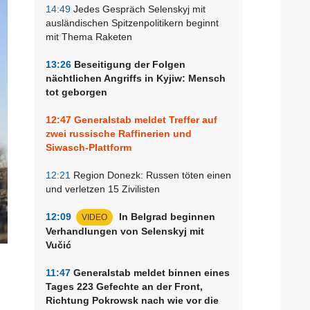
14:49
Jedes Gespräch Selenskyj mit
ausländischen Spitzenpolitikern beginnt
mit Thema Raketen
13:26
Beseitigung der Folgen
nächtlichen Angriffs in Kyjiw: Mensch
tot geborgen
12:47
Generalstab meldet Treffer auf
zwei russische Raffinerien und
Siwasch-Plattform
12:21
Region Donezk: Russen töten einen
und verletzen 15 Zivilisten
12:09
In Belgrad beginnen
VIDEO
Verhandlungen von Selenskyj mit
Vučić
11:47
Generalstab meldet binnen eines
Tages 223 Gefechte an der Front,
Richtung Pokrowsk nach wie vor die