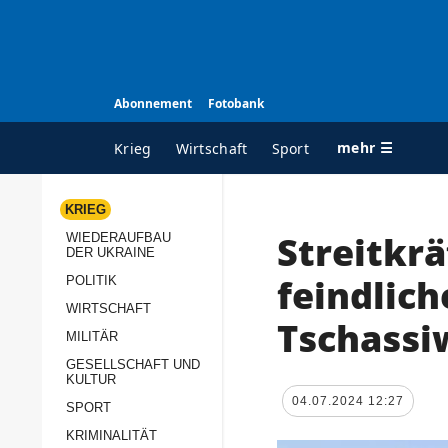
Abonnement
Fotobank
mehr ☰
Krieg
Wirtschaft
Sport
KRIEG
Streitkr
WIEDERAUFBAU
ALLE RUBRIKEN
A
DER UKRAINE
Krieg
Ü
feindlich
POLITIK
Wiederaufbau der
K
WIRTSCHAFT
Tschassi
Ukraine
MILITÄR
s
Politik
GESELLSCHAFT UND
P
KULTUR
Wirtschaft
u
04.07.2024 12:27
SPORT
p
Militär
KRIMINALITÄT
D