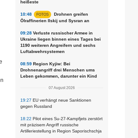
heißeste
10:48
Drohnen greifen
FOTOS
,
Ölraffinerien Ilskij und Sysran an
09:28
Verluste russischer Armee in
Ukraine liegen binnen eines Tages bei
1190 weiteren Angreifern und sechs
Luftabwehrsystemen
e
08:59
Region Kyjiw: Bei
Drohnenangriff drei Menschen ums
Leben gekommen, darunter ein Kind
en
07 August 2026
19:27
EU verhängt neue Sanktionen
gegen Russland
18:22
Pilot eines Su-27-Kampfjets zerstört
mit präzisem Angriff russische
Artilleriestellung in Region Saporischschja