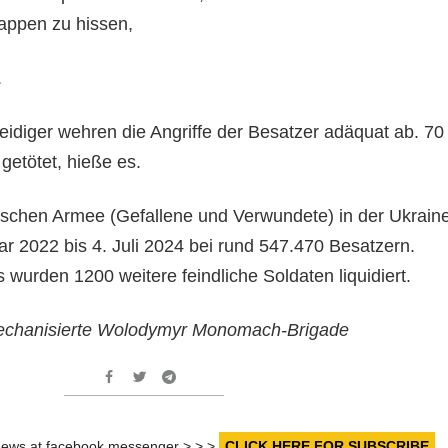
Lappen zu hissen,
.
eidiger wehren die Angriffe der Besatzer adäquat ab. 70
getötet, hieße es.
sischen Armee (Gefallene und Verwundete) in der Ukrain
r 2022 bis 4. Juli 2024 bei rund 547.470 Besatzern.
 wurden 1200 weitere feindliche Soldaten liquidiert.
mechanisierte Wolodymyr Monomach-Brigade
r news at facebook messenger > > >
CLICK HERE FOR SUBSCRIBE