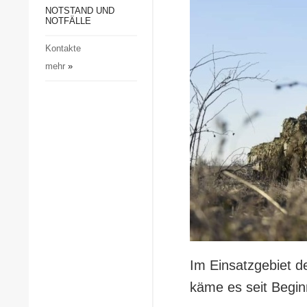
Gesellschaft und Kultur
NOTSTAND UND
NOTFÄLLE
Sport
Kontakte
Kriminalität
mehr
»
Notstand und Notfälle
Im Einsatzgebiet d
käme es seit Begin