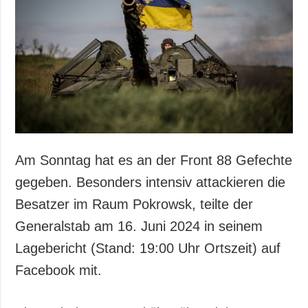
Gesellschaft und
Kultur
Sport
Kriminalität
Notstand und
Notfälle
ZUSÄTZLICH
LEISTUNGEN
Veröffentlichungen
Abonnement
Am Sonntag hat es an der Front 88 Gefechte
Interview
Fotobank
gegeben. Besonders intensiv attackieren die
Fotos
Besatzer im Raum Pokrowsk, teilte der
Video
Generalstab am 16. Juni 2024 in seinem
Lagebericht (Stand: 19:00 Uhr Ortszeit) auf
Facebook mit.