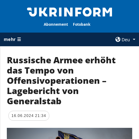
Abonnement
Fotobank
mehr ☰
Deu
×
Russische Armee erhöht
das Tempo von
ALLE
AGENTUR
RUBRIKEN
Offensivoperationen –
Über uns
Krieg
Lagebericht von
Kontakte
Wiederaufbau
Generalstab
services
der Ukraine
Politik zur
Politik
Vertraulichkeit
16.06.2024 21:34
und zum Schutz
Wirtschaft
personenbezogener
Militär
Daten