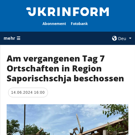
Abonnement
Fotobank
mehr ☰
Deu
×
Am vergangenen Tag 7
Ortschaften in Region
ALLE
AGENTUR
RUBRIKEN
Saporischschja beschossen
Über uns
Krieg
Kontakte
Wiederaufbau
14.06.2024 16:00
services
der Ukraine
Politik zur
Politik
Vertraulichkeit
und zum Schutz
Wirtschaft
personenbezogener
Militär
Daten