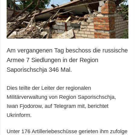
Gesellschaft und
Kultur
Sport
Kriminalität
Notstand und
Notfälle
Am vergangenen Tag beschoss die russische
ZUSÄTZLICH
LEISTUNGEN
Armee 7 Siedlungen in der Region
Veröffentlichungen
Abonnement
Saporischschja 346 Mal.
Interview
Fotobank
Fotos
Dies teilte der Leiter der regionalen
Video
Militärverwaltung von Region Saporischschja,
Iwan Fjodorow, auf Telegram mit, berichtet
Ukrinform.
Unter 176 Artilleriebeschüsse gerieten ihm zufolge