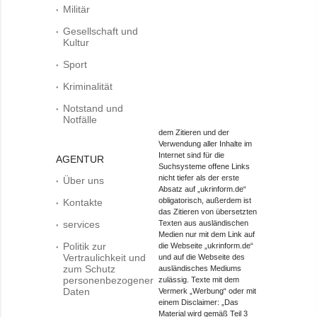
Militär
Gesellschaft und
Kultur
Sport
Kriminalität
Notstand und
Notfälle
dem Zitieren und der
Verwendung aller Inhalte im
Internet sind für die
AGENTUR
Suchsysteme offene Links
nicht tiefer als der erste
Über uns
Absatz auf „ukrinform.de“
obligatorisch, außerdem ist
Kontakte
das Zitieren von übersetzten
services
Texten aus ausländischen
Medien nur mit dem Link auf
Politik zur
die Webseite „ukrinform.de“
Vertraulichkeit und
und auf die Webseite des
zum Schutz
ausländisches Mediums
personenbezogener
zulässig. Texte mit dem
Daten
Vermerk „Werbung“ oder mit
einem Disclaimer: „Das
Material wird gemäß Teil 3