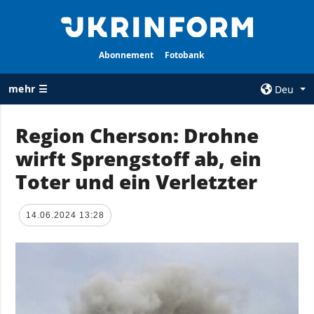
Abonnement
Fotobank
mehr ☰
Deu
×
Region Cherson: Drohne
wirft Sprengstoff ab, ein
ALLE
AGENTUR
RUBRIKEN
Toter und ein Verletzter
Über uns
Krieg
Kontakte
Wiederaufbau
14.06.2024 13:28
services
der Ukraine
Politik zur
Politik
Vertraulichkeit
und zum Schutz
Wirtschaft
personenbezogener
Militär
Daten