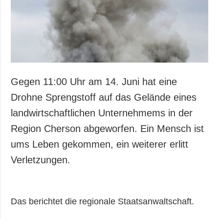
Gesellschaft und
Kultur
Sport
Kriminalität
Notstand und
Notfälle
Gegen 11:00 Uhr am 14. Juni hat eine
ZUSÄTZLICH
LEISTUNGEN
Drohne Sprengstoff auf das Gelände eines
Veröffentlichungen
Abonnement
landwirtschaftlichen Unternehmems in der
Interview
Fotobank
Region Cherson abgeworfen. Ein Mensch ist
Fotos
ums Leben gekommen, ein weiterer erlitt
Video
Verletzungen.
Das berichtet die regionale Staatsanwaltschaft.