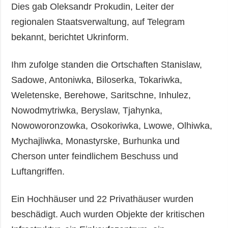
Gesellschaft und
Dies gab Oleksandr Prokudin, Leiter der
Kultur
regionalen Staatsverwaltung, auf Telegram
Sport
bekannt, berichtet Ukrinform.
Kriminalität
Ihm zufolge standen die Ortschaften Stanislaw,
Notstand und
Notfälle
Sadowe, Antoniwka, Biloserka, Tokariwka,
Weletenske, Berehowe, Saritschne, Inhulez,
ZUSÄTZLICH
LEISTUNGEN
Nowodmytriwka, Beryslaw, Tjahynka,
Veröffentlichungen
Abonnement
Nowoworonzowka, Osokoriwka, Lwowe, Olhiwka,
Interview
Fotobank
Mychajliwka, Monastyrske, Burhunka und
Fotos
Cherson unter feindlichem Beschuss und
Video
Luftangriffen.
Ein Hochhäuser und 22 Privathäuser wurden
beschädigt. Auch wurden Objekte der kritischen