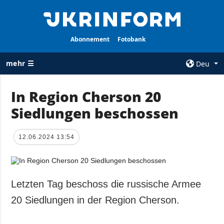
Abonnement
Fotobank
mehr ☰
Deu
×
In Region Cherson 20
Siedlungen beschossen
ALLE
AGENTUR
RUBRIKEN
Über uns
12.06.2024 13:54
Krieg
Kontakte
Wiederaufbau
services
der Ukraine
Politik zur
Politik
Letzten Tag beschoss die russische Armee
Vertraulichkeit
und zum Schutz
Wirtschaft
20 Siedlungen in der Region Cherson.
personenbezogener
Militär
Daten