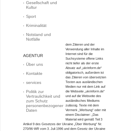
Gesellschaft und
Kultur
Sport
Kriminalität
Notstand und
Notfälle
dem Zitieren und der
Verwendung aller Inhalte im
Internet sind für die
AGENTUR
Suchsysteme offene Links
nicht tiefer als der erste
Über uns
Absatz auf „ukrinform.de“
obligatorisch, außerdem ist
Kontakte
das Zitieren von übersetzten
services
Texten aus ausländischen
Medien nur mit dem Link auf
Politik zur
die Webseite „ukrinform.de“
Vertraulichkeit und
und auf die Webseite des
zum Schutz
ausländisches Mediums
personenbezogener
zulässig. Texte mit dem
Daten
Vermerk „Werbung“ oder mit
einem Disclaimer: „Das
Material wird gemäß Teil 3
Artikel 9 des Gesetzes der Ukraine „Über Werbung“ Nr.
270/96-WR vom 3. Juli 1996 und dem Gesetz der Ukraine