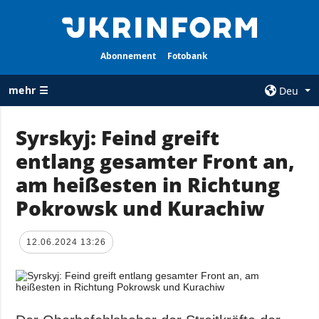
Abonnement
Fotobank
mehr ☰
Deu
×
Syrskyj: Feind greift
entlang gesamter Front an,
ALLE
AGENTUR
RUBRIKEN
am heißesten in Richtung
Über uns
Krieg
Pokrowsk und Kurachiw
Kontakte
Wiederaufbau
services
der Ukraine
12.06.2024 13:26
Politik zur
Politik
Vertraulichkeit
und zum Schutz
Wirtschaft
personenbezogener
Militär
Daten