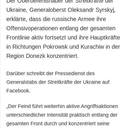
Der Oberbefehlshaber der Streitkräfte der
Gesellschaft und
Ukraine, Generaloberst Oleksandr Syrskyj,
Kultur
erklärte, dass die russische Armee ihre
Sport
Offensivoperationen entlang der gesamten
Kriminalität
Frontlinie aktiv fortsetzt und ihre Hauptkräfte
Notstand und
Notfälle
in Richtungen Pokrowsk und Kurachiw in der
Region Donezk konzentriert.
ZUSÄTZLICH
LEISTUNGEN
Veröffentlichungen
Abonnement
Darüber schreibt der Pressedienst des
Interview
Fotobank
Generalstabs der Streitkräfte der Ukraine auf
Fotos
Facebook.
Video
„Der Feind führt weiterhin aktive Angriffsaktionen
unterschiedlicher Intensität praktisch entlang der
gesamten Front durch und konzentriert seine