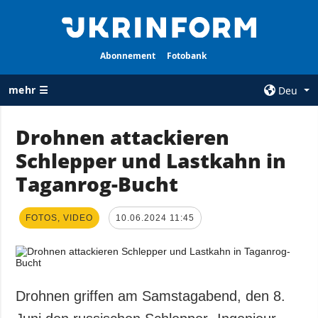
Abonnement
Fotobank
mehr ☰
Deu
×
Drohnen attackieren
Schlepper und Lastkahn in
ALLE
AGENTUR
RUBRIKEN
Taganrog-Bucht
Über uns
Krieg
Kontakte
Wiederaufbau
FOTOS, VIDEO
10.06.2024 11:45
services
der Ukraine
Politik zur
Politik
Vertraulichkeit
und zum Schutz
Wirtschaft
personenbezogener
Drohnen griffen am Samstagabend, den 8.
Militär
Daten