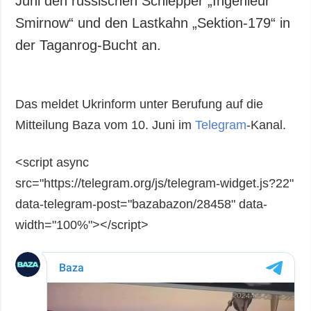
Juni den russischen Schlepper „Ingenieur
Gesellschaft und
Smirnow“ und den Lastkahn „Sektion-179“ in
Kultur
der Taganrog-Bucht an.
Sport
Kriminalität
Notstand und
Das meldet Ukrinform unter Berufung auf die
Notfälle
Mitteilung Baza vom 10. Juni im
Telegram
-Kanal.
ZUSÄTZLICH
LEISTUNGEN
Veröffentlichungen
Abonnement
<script async
Interview
Fotobank
src="https://telegram.org/js/telegram-widget.js?22"
Fotos
data-telegram-post="bazabazon/28458" data-
Video
width="100%"></script>