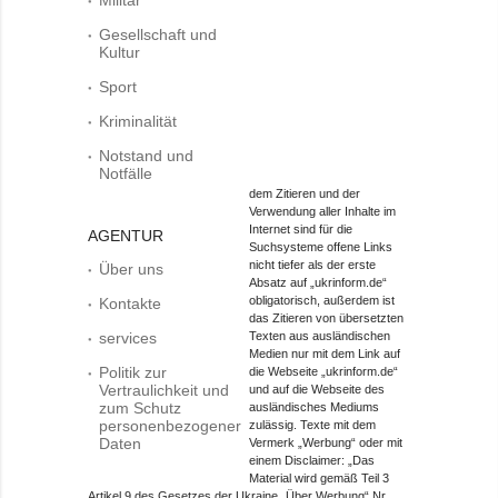
Gesellschaft und
Kultur
Sport
Kriminalität
Notstand und
Notfälle
dem Zitieren und der
Verwendung aller Inhalte im
Internet sind für die
AGENTUR
Suchsysteme offene Links
nicht tiefer als der erste
Über uns
Absatz auf „ukrinform.de“
obligatorisch, außerdem ist
Kontakte
das Zitieren von übersetzten
services
Texten aus ausländischen
Medien nur mit dem Link auf
Politik zur
die Webseite „ukrinform.de“
Vertraulichkeit und
und auf die Webseite des
zum Schutz
ausländisches Mediums
personenbezogener
zulässig. Texte mit dem
Daten
Vermerk „Werbung“ oder mit
einem Disclaimer: „Das
Material wird gemäß Teil 3
Artikel 9 des Gesetzes der Ukraine „Über Werbung“ Nr.