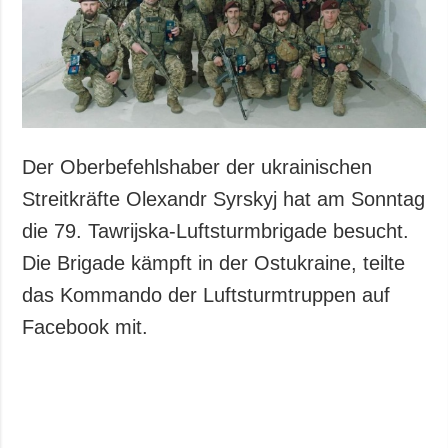
Gesellschaft und
Kultur
Sport
Kriminalität
Notstand und
Notfälle
Der Oberbefehlshaber der ukrainischen
ZUSÄTZLICH
LEISTUNGEN
Streitkräfte Olexandr Syrskyj hat am Sonntag
Veröffentlichungen
Abonnement
die 79. Tawrijska-Luftsturmbrigade besucht.
Interview
Fotobank
Die Brigade kämpft in der Ostukraine, teilte
Fotos
das Kommando der Luftsturmtruppen auf
Video
Facebook mit.