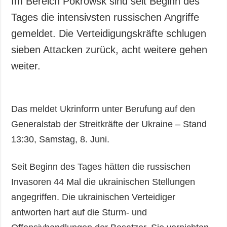
Im Bereich Pokrowsk sind seit Beginn des
Gesellschaft und
Tages die intensivsten russischen Angriffe
Kultur
gemeldet. Die Verteidigungskräfte schlugen
Sport
sieben Attacken zurück, acht weitere gehen
Kriminalität
weiter.
Notstand und
Notfälle
ZUSÄTZLICH
LEISTUNGEN
Das meldet Ukrinform unter Berufung auf den
Veröffentlichungen
Abonnement
Generalstab der Streitkräfte der Ukraine – Stand
Interview
Fotobank
13:30, Samstag, 8. Juni.
Fotos
Video
Seit Beginn des Tages hätten die russischen
Invasoren 44 Mal die ukrainischen Stellungen
angegriffen. Die ukrainischen Verteidiger
antworten hart auf die Sturm- und