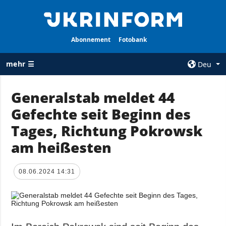
Abonnement
Fotobank
mehr ☰
Deu
×
Generalstab meldet 44
Gefechte seit Beginn des
ALLE
AGENTUR
RUBRIKEN
Tages, Richtung Pokrowsk
Über uns
Krieg
am heißesten
Kontakte
Wiederaufbau
services
der Ukraine
08.06.2024 14:31
Politik zur
Politik
Vertraulichkeit
und zum Schutz
Wirtschaft
personenbezogener
Militär
Daten