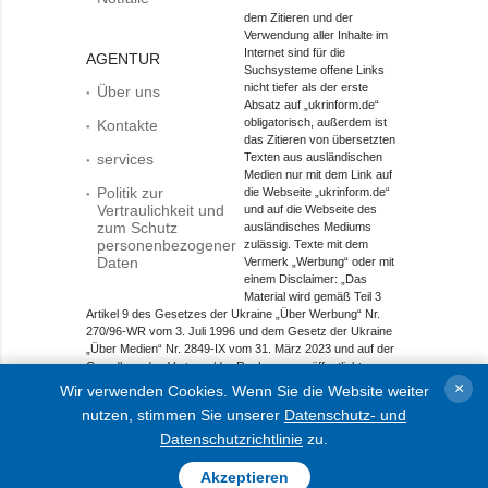
dem Zitieren und der
Verwendung aller Inhalte im
Internet sind für die
AGENTUR
Suchsysteme offene Links
nicht tiefer als der erste
Über uns
Absatz auf „ukrinform.de“
obligatorisch, außerdem ist
Kontakte
das Zitieren von übersetzten
services
Texten aus ausländischen
Medien nur mit dem Link auf
Politik zur
die Webseite „ukrinform.de“
Vertraulichkeit und
und auf die Webseite des
zum Schutz
ausländisches Mediums
personenbezogener
zulässig. Texte mit dem
Daten
Vermerk „Werbung“ oder mit
einem Disclaimer: „Das
Material wird gemäß Teil 3
Artikel 9 des Gesetzes der Ukraine „Über Werbung“ Nr.
270/96-WR vom 3. Juli 1996 und dem Gesetz der Ukraine
„Über Medien“ Nr. 2849-IX vom 31. März 2023 und auf der
Grundlage des Vertrags/der Rechnung veröffentlicht.
×
Wir verwenden Cookies. Wenn Sie die Website weiter
Objekt im Bereich Onlinemedien; Medien-ID R40-01421.
nutzen, stimmen Sie unserer
Datenschutz- und
© 2015-2026 Ukrinform. Alle Rechte sind geschützt.
Datenschutzrichtlinie
zu.
Akzeptieren