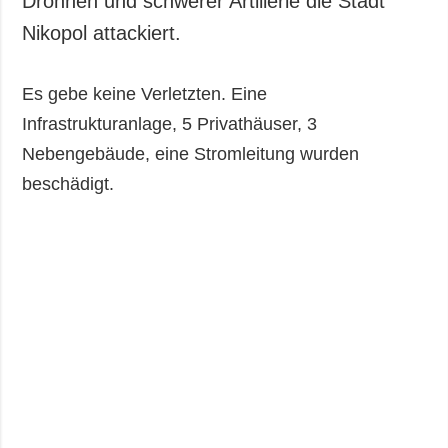
Drohnen und schwerer Artillerie die Stadt
Gesellschaft und
Nikopol attackiert.
Kultur
Sport
Es gebe keine Verletzten. Eine
Kriminalität
Infrastrukturanlage, 5 Privathäuser, 3
Notstand und
Notfälle
Nebengebäude, eine Stromleitung wurden
beschädigt.
ZUSÄTZLICH
LEISTUNGEN
Veröffentlichungen
Abonnement
Interview
Fotobank
Fotos
Video