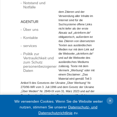
Notstand und
Notfälle
dem Zitieren und der
Verwendung aller Inhalte im
Internet sind für die
AGENTUR
Suchsysteme offene Links
nicht tiefer als der erste
Über uns
Absatz auf „ukrinform.de“
obligatorisch, außerdem ist
Kontakte
das Zitieren von übersetzten
services
Texten aus ausländischen
Medien nur mit dem Link auf
Politik zur
die Webseite „ukrinform.de“
Vertraulichkeit und
und auf die Webseite des
zum Schutz
ausländisches Mediums
personenbezogener
zulässig. Texte mit dem
Daten
Vermerk „Werbung“ oder mit
einem Disclaimer: „Das
Material wird gemäß Teil 3
Artikel 9 des Gesetzes der Ukraine „Über Werbung“ Nr.
270/96-WR vom 3. Juli 1996 und dem Gesetz der Ukraine
„Über Medien“ Nr. 2849-IX vom 31. März 2023 und auf der
Grundlage des Vertrags/der Rechnung veröffentlicht.
×
Wir verwenden Cookies. Wenn Sie die Website weiter
Objekt im Bereich Onlinemedien; Medien-ID R40-01421.
nutzen, stimmen Sie unserer
Datenschutz- und
© 2015-2026 Ukrinform. Alle Rechte sind geschützt.
Datenschutzrichtlinie
zu.