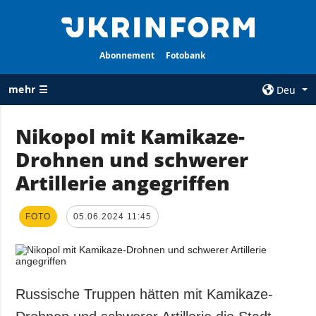
Abonnement
Fotobank
mehr ☰
Deu
×
Nikopol mit Kamikaze-
Drohnen und schwerer
ALLE
AGENTUR
RUBRIKEN
Artillerie angegriffen
Über uns
Krieg
Kontakte
Wiederaufbau
FOTO
05.06.2024 11:45
services
der Ukraine
Politik zur
Politik
Vertraulichkeit
und zum Schutz
Wirtschaft
personenbezogener
Russische Truppen hätten mit Kamikaze-
Militär
Daten