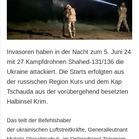
Gesellschaft und
Kultur
Sport
Kriminalität
Notstand und
Notfälle
Invasoren haben in der Nacht zum 5. Juni 24
ZUSÄTZLICH
LEISTUNGEN
mit 27 Kampfdrohnen Shahed-131/136 die
Veröffentlichungen
Abonnement
Ukraine attackiert. Die Starts erfolgten aus
Interview
Fotobank
der russischen Region Kurs und dem Kap
Fotos
Tschauda aus der vorübergehend besetzten
Video
Halbinsel Krim.
Das teilt der Befehlshaber
der ukrainischen Luftstreitkräfte, Generalleutnant
Mykola Oleschtschuk, im Onlinedienst Telegram