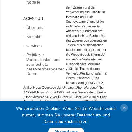
Notfälle
dem Zitieren und der
Verwendung aller Inhalte im
Internet sind für die
AGENTUR
Suchsysteme offene Links
nicht tiefer als der erste
Über uns
Absatz auf „ukrinform.de“
obligatorisch, außerdem ist
Kontakte
das Zitieren von übersetzten
services
Texten aus ausländischen
Medien nur mit dem Link auf
Politik zur
die Webseite „ukrinform.de“
Vertraulichkeit und
und auf die Webseite des
zum Schutz
ausländisches Mediums
personenbezogener
zulässig. Texte mit dem
Daten
Vermerk „Werbung“ oder mit
einem Disclaimer: „Das
Material wird gemäß Teil 3
Artikel 9 des Gesetzes der Ukraine „Über Werbung“ Nr.
270/96-WR vom 3. Juli 1996 und dem Gesetz der Ukraine
„Über Medien“ Nr. 2849-IX vom 31. März 2023 und auf der
Grundlage des Vertrags/der Rechnung veröffentlicht.
×
Wir verwenden Cookies. Wenn Sie die Website weiter
Objekt im Bereich Onlinemedien; Medien-ID R40-01421.
nutzen, stimmen Sie unserer
Datenschutz- und
© 2015-2026 Ukrinform. Alle Rechte sind geschützt.
Datenschutzrichtlinie
zu.
Akzeptieren