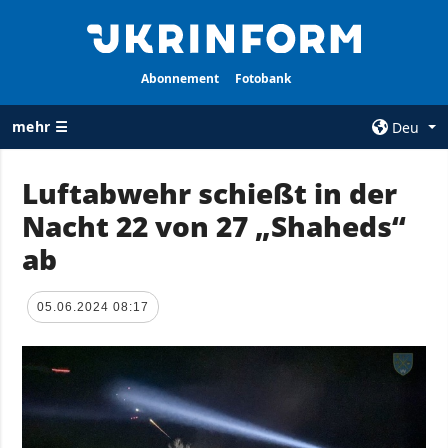
Abonnement
Fotobank
mehr ☰
Deu
×
Luftabwehr schießt in der
Nacht 22 von 27 „Shaheds“
ALLE
AGENTUR
RUBRIKEN
ab
Über uns
Krieg
Kontakte
Wiederaufbau
05.06.2024 08:17
services
der Ukraine
Politik zur
Politik
Vertraulichkeit
und zum Schutz
Wirtschaft
personenbezogener
Militär
Daten