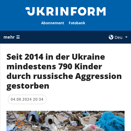
Abonnement
Fotobank
mehr ☰
Deu
×
Seit 2014 in der Ukraine
mindestens 790 Kinder
ALLE
AGENTUR
RUBRIKEN
durch russische Aggression
Über uns
Krieg
gestorben
Kontakte
Wiederaufbau
services
der Ukraine
04.06.2024 20:34
Politik zur
Politik
Vertraulichkeit
und zum Schutz
Wirtschaft
personenbezogener
Militär
Daten