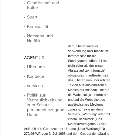
Gesellschaft und
Kultur
Sport
Kriminalität
Notstand und
Notfälle
dem Zitieren und der
Verwendung aller Inhalte im
Internet sind für die
AGENTUR
Suchsysteme offene Links
nicht tiefer als der erste
Über uns
Absatz auf „ukrinform.de“
obligatorisch, außerdem ist
Kontakte
das Zitieren von übersetzten
services
Texten aus ausländischen
Medien nur mit dem Link auf
Politik zur
die Webseite „ukrinform.de“
Vertraulichkeit und
und auf die Webseite des
zum Schutz
ausländisches Mediums
personenbezogener
zulässig. Texte mit dem
Daten
Vermerk „Werbung“ oder mit
einem Disclaimer: „Das
Material wird gemäß Teil 3
Artikel 9 des Gesetzes der Ukraine „Über Werbung“ Nr.
270/96-WR vom 3. Juli 1996 und dem Gesetz der Ukraine