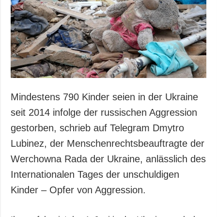
Gesellschaft und
Kultur
Sport
Kriminalität
Notstand und
Notfälle
ZUSÄTZLICH
LEISTUNGEN
Mindestens 790 Kinder seien in der Ukraine
Veröffentlichungen
Abonnement
seit 2014 infolge der russischen Aggression
Interview
Fotobank
gestorben, schrieb auf Telegram Dmytro
Fotos
Lubinez, der Menschenrechtsbeauftragte der
Video
Werchowna Rada der Ukraine, anlässlich des
Internationalen Tages der unschuldigen
Kinder – Opfer von Aggression.