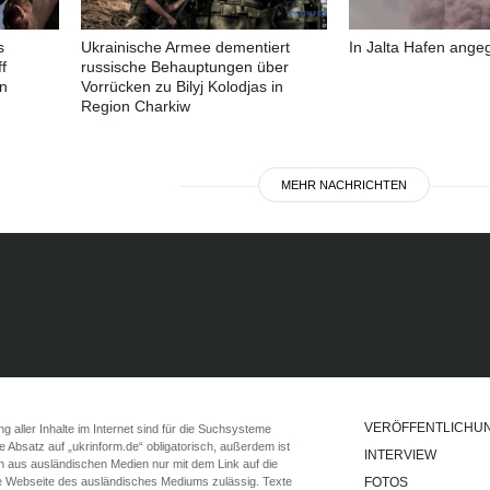
s
Ukrainische Armee dementiert
In Jalta Hafen angeg
f
russische Behauptungen über
in
Vorrücken zu Bilyj Kolodjas in
Region Charkiw
MEHR NACHRICHTEN
VERÖFFENTLICHU
 aller Inhalte im Internet sind für die Suchsysteme
ste Absatz auf „ukrinform.de“ obligatorisch, außerdem ist
INTERVIEW
n aus ausländischen Medien nur mit dem Link auf die
ie Webseite des ausländisches Mediums zulässig. Texte
FOTOS