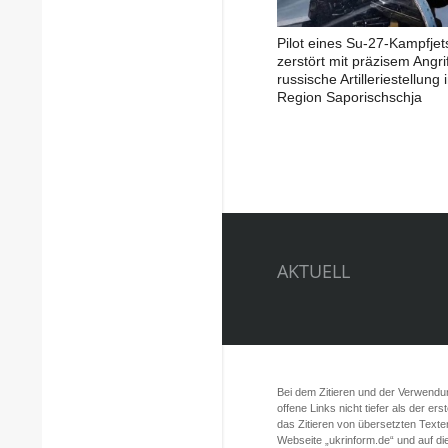
Pilot eines Su-27-Kampfjet
zerstört mit präzisem Angrif
russische Artilleriestellung 
Region Saporischschja
AKTUELL
Bei dem Zitieren und der Verwendung
offene Links nicht tiefer als der er
das Zitieren von übersetzten Texte
Webseite „ukrinform.de“ und auf d