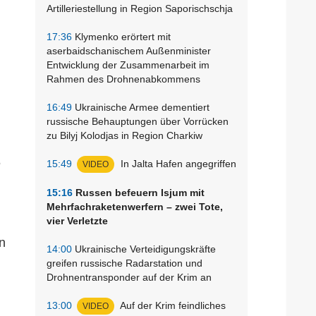
Artilleriestellung in Region Saporischschja
17:36
Klymenko erörtert mit
aserbaidschanischem Außenminister
Entwicklung der Zusammenarbeit im
Rahmen des Drohnenabkommens
16:49
Ukrainische Armee dementiert
russische Behauptungen über Vorrücken
zu Bilyj Kolodjas in Region Charkiw
6
15:49
In Jalta Hafen angegriffen
VIDEO
15:16
Russen befeuern Isjum mit
Mehrfachraketenwerfern – zwei Tote,
vier Verletzte
n
14:00
Ukrainische Verteidigungskräfte
greifen russische Radarstation und
Drohnentransponder auf der Krim an
13:00
Auf der Krim feindliches
VIDEO