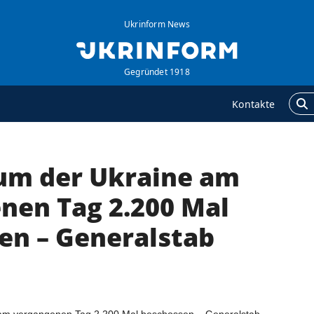
Ukrinform News
Gegründet 1918
Kontakte
ium der Ukraine am
GENTUR
ZUSÄTZLICH
ber uns
Veröffentlichungen
nen Tag 2.200 Mal
ontakte
Interview
en – Generalstab
ervices
Fotos
olitik zur Vertraulichkeit
Video
nd zum Schutz
ersonenbezogener
aten