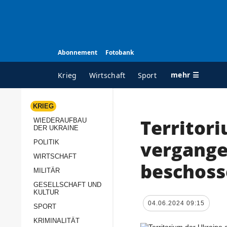
Abonnement
Fotobank
mehr ☰
Krieg
Wirtschaft
Sport
KRIEG
Territor
WIEDERAUFBAU
ALLE RUBRIKEN
A
DER UKRAINE
Krieg
Ü
vergange
POLITIK
Wiederaufbau der
K
WIRTSCHAFT
beschoss
Ukraine
MILITÄR
s
Politik
GESELLSCHAFT UND
P
KULTUR
Wirtschaft
u
04.06.2024 09:15
SPORT
p
Militär
KRIMINALITÄT
D