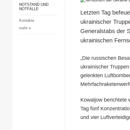
Gesellschaft und Kultur
NOTSTAND UND
NOTFÄLLE
Letzten Tag befeue
Sport
Kontakte
ukrainischer Trupp
Kriminalität
mehr
»
Generalstabs der St
Notstand und Notfälle
ukrainischen Ferns
„Die russischen Besa
ukrainischer Truppen 
gelenkten Luftbombe
Mehrfachraketenwerfe
Kowaljow berichtete w
Tag fünf Konzentratio
und vier Luftverteidi