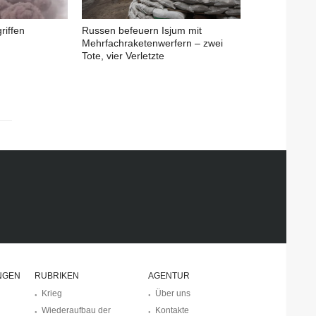
riffen
Russen befeuern Isjum mit
Mehrfachraketenwerfern – zwei
Tote, vier Verletzte
NGEN
RUBRIKEN
AGENTUR
Krieg
Über uns
Wiederaufbau der
Kontakte