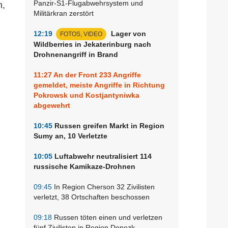
Panzir-S1-Flugabwehrsystem und
n,
Militärkran zerstört
12:19
Lager von
FOTOS, VIDEO
Wildberries in Jekaterinburg nach
Drohnenangriff in Brand
11:27
An der Front 233 Angriffe
gemeldet, meiste Angriffe in Richtung
Pokrowsk und Kostjantyniwka
abgewehrt
10:45
Russen greifen Markt in Region
Sumy an, 10 Verletzte
10:05
Luftabwehr neutralisiert 114
russische Kamikaze-Drohnen
09:45
In Region Cherson 32 Zivilisten
verletzt, 38 Ortschaften beschossen
09:18
Russen töten einen und verletzen
fünf Zivilisten in Region Donezk