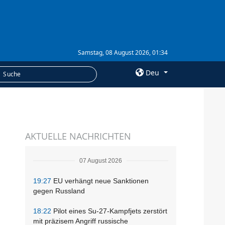
Samstag, 08 August 2026, 01:34
Deu
×
LEISTUNGEN
AKTUELLE NACHRICHTEN
Abonnement
Fotobank
07 August 2026
19:27
EU verhängt neue Sanktionen
gegen Russland
18:22
Pilot eines Su-27-Kampfjets zerstört
mit präzisem Angriff russische