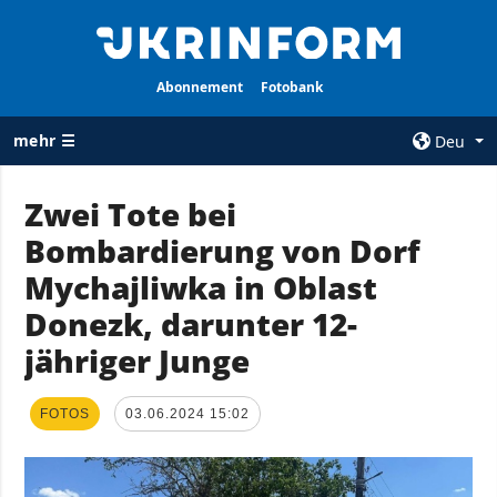
Abonnement
Fotobank
mehr ☰
Deu
×
Zwei Tote bei
Bombardierung von Dorf
ALLE
AGENTUR
RUBRIKEN
Mychajliwka in Oblast
Über uns
Krieg
Donezk, darunter 12-
Kontakte
Wiederaufbau
jähriger Junge
services
der Ukraine
Politik zur
Politik
Vertraulichkeit
FOTOS
03.06.2024 15:02
und zum Schutz
Wirtschaft
personenbezogener
Militär
Daten