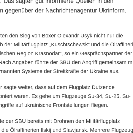
. Das sagten gut informierte Quellen in den
n gegenüber der Nachrichtenagentur Ukrinform.
rten den Sieg von Boxer Olexandr Usyk nicht nur die
 der Militärflugplatz „Kuschtschewsk“ und die Ölraffiner
sischen Region Krasnodar“, so ein Gesprächspartner der
 Nach Angaben führte der SBU den Angriff gemeinsam mi
mannten Systeme der Streitkräfte der Ukraine aus.
 sagte weiter, dass auf dem Flugplatz Dutzende
oniert waren. Es gehe um Flugzeuge Su-34, Su-25, Su-
ngriffe auf ukrainische Frontstellungen fliegen.
rte der SBU bereits mit Drohnen den Militärflugplatz
die Ölraffinerien Ilskij und Slawjansk. Mehrere Flugzeu