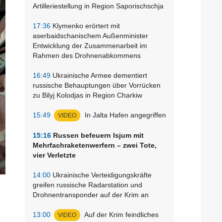
Artilleriestellung in Region Saporischschja
17:36
Klymenko erörtert mit
aserbaidschanischem Außenminister
Entwicklung der Zusammenarbeit im
Rahmen des Drohnenabkommens
16:49
Ukrainische Armee dementiert
russische Behauptungen über Vorrücken
zu Bilyj Kolodjas in Region Charkiw
15:49
In Jalta Hafen angegriffen
VIDEO
15:16
Russen befeuern Isjum mit
Mehrfachraketenwerfern – zwei Tote,
vier Verletzte
14:00
Ukrainische Verteidigungskräfte
greifen russische Radarstation und
Drohnentransponder auf der Krim an
13:00
Auf der Krim feindliches
VIDEO