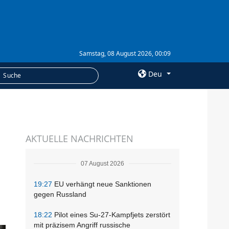
Samstag, 08 August 2026, 00:09
Deu
×
LEISTUNGEN
AKTUELLE NACHRICHTEN
Abonnement
Fotobank
07 August 2026
19:27
EU verhängt neue Sanktionen
gegen Russland
18:22
Pilot eines Su-27-Kampfjets zerstört
mit präzisem Angriff russische