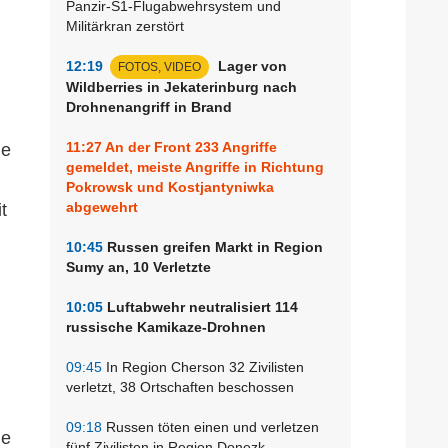
Panzir-S1-Flugabwehrsystem und
Militärkran zerstört
12:19
Lager von
FOTOS, VIDEO
Wildberries in Jekaterinburg nach
Drohnenangriff in Brand
11:27
An der Front 233 Angriffe
ie
gemeldet, meiste Angriffe in Richtung
Pokrowsk und Kostjantyniwka
abgewehrt
t
10:45
Russen greifen Markt in Region
Sumy an, 10 Verletzte
10:05
Luftabwehr neutralisiert 114
russische Kamikaze-Drohnen
09:45
In Region Cherson 32 Zivilisten
verletzt, 38 Ortschaften beschossen
09:18
Russen töten einen und verletzen
ge
fünf Zivilisten in Region Donezk