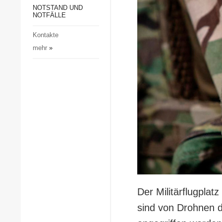
Gesellschaft und Kultur
NOTSTAND UND
NOTFÄLLE
Sport
Kontakte
Kriminalität
mehr
»
Notstand und Notfälle
Der Militärflugplat
sind von Drohnen d