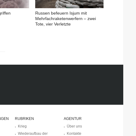
riffen
Russen befeuern Isjum mit
Mehrfachraketenwerfern – zwei
Tote, vier Verletzte
NGEN
RUBRIKEN
AGENTUR
Krieg
Über uns
Wiederaufbau der
Kontakte