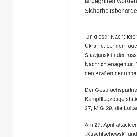
angegriffen worden
Sicherheitsbehörde
„In dieser Nacht feie
Ukraine, sondern auch
Slawjansk in der rus
Nachrichtenagentur.
den Kräften der unbe
Der Gesprächspartner
Kampfflugzeuge stati
27, MiG-29, die Lufta
Am 27. April attackie
„Kuschtschewsk“ und 