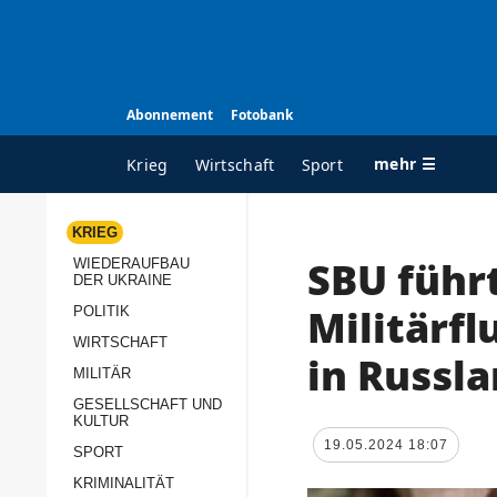
Abonnement
Fotobank
mehr ☰
Krieg
Wirtschaft
Sport
KRIEG
SBU führ
WIEDERAUFBAU
ALLE RUBRIKEN
A
DER UKRAINE
Krieg
Ü
Militärfl
POLITIK
Wiederaufbau der
K
WIRTSCHAFT
in Russl
Ukraine
MILITÄR
s
Politik
GESELLSCHAFT UND
P
KULTUR
Wirtschaft
u
19.05.2024 18:07
SPORT
p
Militär
KRIMINALITÄT
D