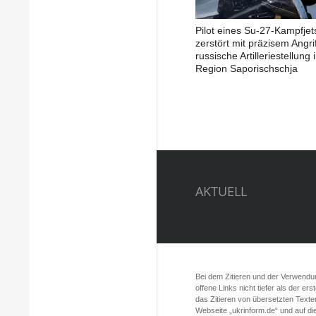
Pilot eines Su-27-Kampfjet
zerstört mit präzisem Angrif
russische Artilleriestellung 
Region Saporischschja
AKTUELL
Bei dem Zitieren und der Verwendung
offene Links nicht tiefer als der er
das Zitieren von übersetzten Texte
Webseite „ukrinform.de“ und auf d