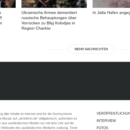
s
Ukrainische Armee dementiert
In Jalta Hafen angeg
f
russische Behauptungen über
in
Vorrücken zu Bilyj Kolodjas in
Region Charkiw
MEHR NACHRICHTEN
VERÖFFENTLICHU
 aller Inhalte im Internet sind für die Suchsysteme
ste Absatz auf „ukrinform.de“ obligatorisch, außerdem ist
INTERVIEW
n aus ausländischen Medien nur mit dem Link auf die
ie Webseite des ausländisches Mediums zulässig. Texte
FOTOS