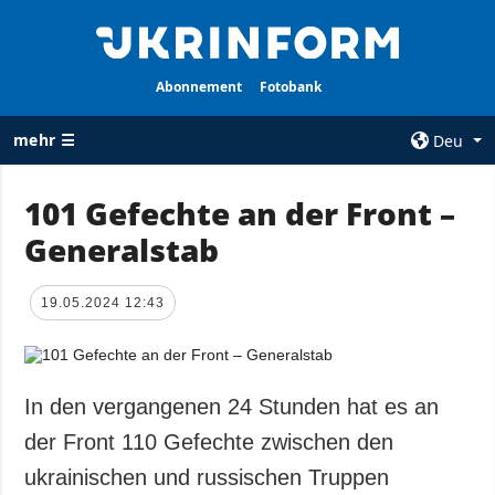
Abonnement
Fotobank
mehr ☰
Deu
×
101 Gefechte an der Front –
Generalstab
ALLE
AGENTUR
RUBRIKEN
Über uns
19.05.2024 12:43
Krieg
Kontakte
Wiederaufbau
services
der Ukraine
Politik zur
Politik
In den vergangenen 24 Stunden hat es an
Vertraulichkeit
und zum Schutz
Wirtschaft
der Front 110 Gefechte zwischen den
personenbezogener
Militär
ukrainischen und russischen Truppen
Daten