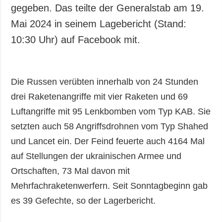
Gesellschaft und
gegeben. Das teilte der Generalstab am 19.
Kultur
Mai 2024 in seinem Lagebericht (Stand:
Sport
10:30 Uhr) auf Facebook mit.
Kriminalität
Notstand und
Notfälle
Die Russen verübten innerhalb von 24 Stunden
ZUSÄTZLICH
LEISTUNGEN
drei Raketenangriffe mit vier Raketen und 69
Veröffentlichungen
Abonnement
Luftangriffe mit 95 Lenkbomben vom Typ KAB. Sie
setzten auch 58 Angriffsdrohnen vom Typ Shahed
Interview
Fotobank
und Lancet ein. Der Feind feuerte auch 4164 Mal
Fotos
auf Stellungen der ukrainischen Armee und
Video
Ortschaften, 73 Mal davon mit
Mehrfachraketenwerfern. Seit Sonntagbeginn gab
es 39 Gefechte, so der Lagerbericht.