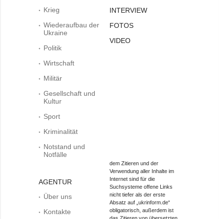
Krieg
INTERVIEW
Wiederaufbau der
FOTOS
Ukraine
VIDEO
Politik
Wirtschaft
Militär
Gesellschaft und
Kultur
Sport
Kriminalität
Notstand und
Notfälle
dem Zitieren und der
Verwendung aller Inhalte im
Internet sind für die
AGENTUR
Suchsysteme offene Links
nicht tiefer als der erste
Über uns
Absatz auf „ukrinform.de“
obligatorisch, außerdem ist
Kontakte
das Zitieren von übersetzten