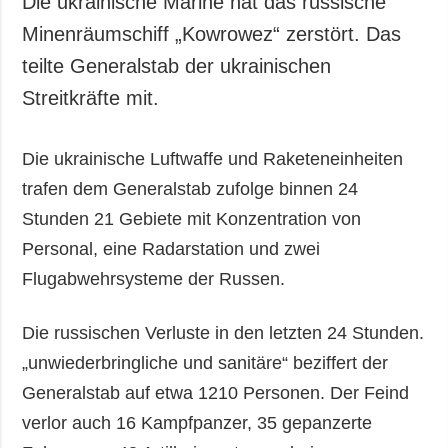
Die ukrainische Marine hat das russische
Gesellschaft und
Minenräumschiff „Kowrowez“ zerstört. Das
Kultur
teilte Generalstab der ukrainischen
Sport
Streitkräfte mit.
Kriminalität
Notstand und
Notfälle
Die ukrainische Luftwaffe und Raketeneinheiten
trafen dem Generalstab zufolge binnen 24
ZUSÄTZLICH
LEISTUNGEN
Stunden 21 Gebiete mit Konzentration von
Veröffentlichungen
Abonnement
Personal, eine Radarstation und zwei
Interview
Fotobank
Flugabwehrsysteme der Russen.
Fotos
Video
Die russischen Verluste in den letzten 24 Stunden.
„unwiederbringliche und sanitäre“ beziffert der
Generalstab auf etwa 1210 Personen. Der Feind
verlor auch 16 Kampfpanzer, 35 gepanzerte