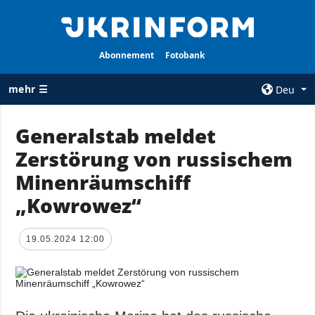
Abonnement
Fotobank
mehr ☰
Deu
×
Generalstab meldet
Zerstörung von russischem
ALLE
AGENTUR
RUBRIKEN
Minenräumschiff
Über uns
Krieg
„Kowrowez“
Kontakte
Wiederaufbau
services
der Ukraine
19.05.2024 12:00
Politik zur
Politik
Vertraulichkeit
und zum Schutz
Wirtschaft
personenbezogener
Militär
Daten