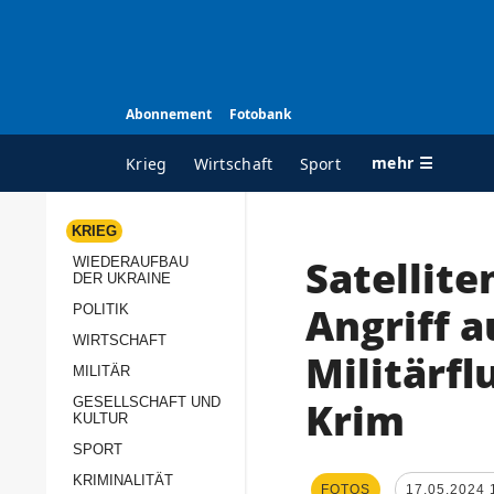
Abonnement
Fotobank
mehr ☰
Krieg
Wirtschaft
Sport
KRIEG
Satellite
WIEDERAUFBAU
ALLE RUBRIKEN
A
DER UKRAINE
Krieg
Ü
Angriff a
POLITIK
Wiederaufbau der
K
WIRTSCHAFT
Militärfl
Ukraine
MILITÄR
s
Politik
Krim
GESELLSCHAFT UND
P
KULTUR
Wirtschaft
u
SPORT
p
Militär
KRIMINALITÄT
D
FOTOS
17.05.2024 