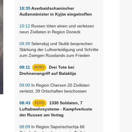
10:35
Aserbaidschanischer
Außenminister in Kyjiw eingetroffen
10:12
Russen töten einen und verletzen
neun Zivilisten in Region Donezk
09:39
Selenskyj und Stubb besprechen
Stärkung der Luftverteidigung und Schritte
zum Zwingen Russlands zum Frieden
09:11
Drei Tote bei
FOTO
Drohnenangriff auf Balaklija
09:00
In Region Cherson 20 Zivilisten
verletzt, 39 Ortschaften beschossen
08:43
1330 Soldaten, 7
FOTO
Luftabwehrsysteme - Kampfverluste
der Russen am Vortag
08:09
In Region Saporischschja 66