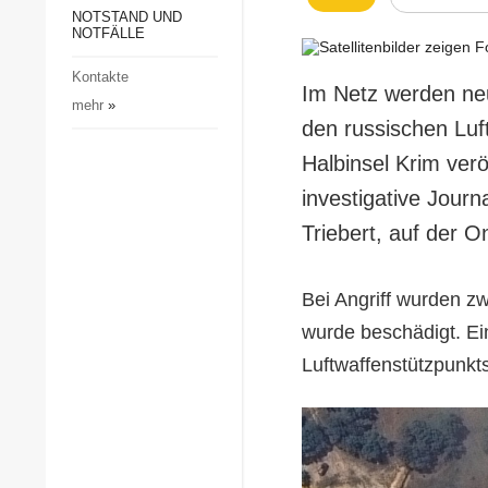
Gesellschaft und Kultur
NOTSTAND UND
NOTFÄLLE
Sport
Kontakte
Kriminalität
Im Netz werden neue
mehr
»
Notstand und Notfälle
den russischen Luf
Halbinsel Krim verö
investigative Journ
Triebert, auf der O
Bei Angriff wurden z
wurde beschädigt. Ei
Luftwaffenstützpunkts