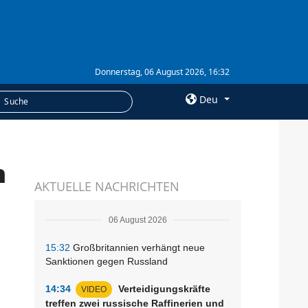
Donnerstag, 06 August 2026, 16:32
Deu
×
n
LEISTUNGEN
AKTUELLE NACHRICHTEN
Abonnement
Fotobank
06 August 2026
15:32
Großbritannien verhängt neue
Sanktionen gegen Russland
14:34
Verteidigungskräfte
VIDEO
treffen zwei russische Raffinerien und