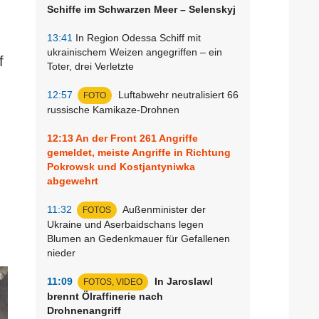
Schiffe im Schwarzen Meer – Selenskyj
13:41
In Region Odessa Schiff mit
ukrainischem Weizen angegriffen – ein
f
Toter, drei Verletzte
12:57
Luftabwehr neutralisiert 66
FOTO
russische Kamikaze-Drohnen
12:13
An der Front 261 Angriffe
gemeldet, meiste Angriffe in Richtung
Pokrowsk und Kostjantyniwka
abgewehrt
11:32
Außenminister der
FOTOS
Ukraine und Aserbaidschans legen
Blumen an Gedenkmauer für Gefallenen
nieder
11:09
In Jaroslawl
FOTOS, VIDEO
brennt Ölraffinerie nach
Drohnenangriff