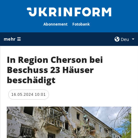
Abonnement
Fotobank
mehr ☰
Deu
×
In Region Cherson bei
Beschuss 23 Häuser
ALLE
AGENTUR
RUBRIKEN
beschädigt
Über uns
Krieg
Kontakte
Wiederaufbau
16.05.2024 10:01
services
der Ukraine
Politik zur
Politik
Vertraulichkeit
und zum Schutz
Wirtschaft
personenbezogener
Militär
Daten