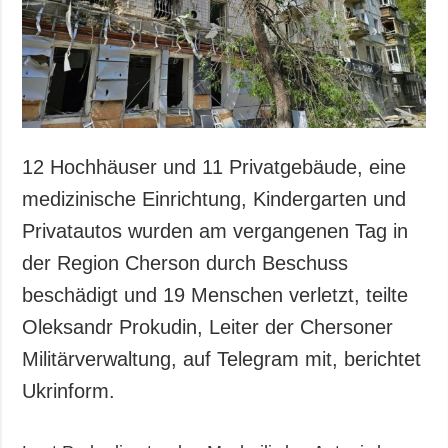
Gesellschaft und
Kultur
Sport
Kriminalität
Notstand und
Notfälle
12 Hochhäuser und 11 Privatgebäude, eine
ZUSÄTZLICH
LEISTUNGEN
medizinische Einrichtung, Kindergarten und
Veröffentlichungen
Abonnement
Privatautos wurden am vergangenen Tag in
Interview
Fotobank
der Region Cherson durch Beschuss
Fotos
beschädigt und 19 Menschen verletzt, teilte
Video
Oleksandr Prokudin, Leiter der Chersoner
Militärverwaltung, auf Telegram mit, berichtet
Ukrinform.