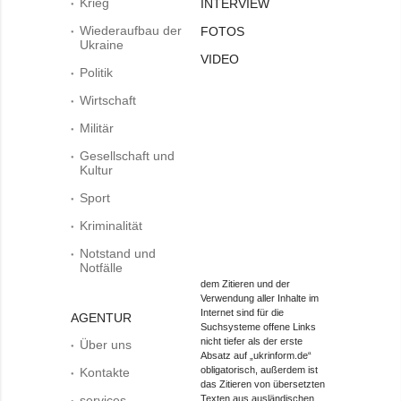
Krieg
INTERVIEW
Wiederaufbau der
FOTOS
Ukraine
VIDEO
Politik
Wirtschaft
Militär
Gesellschaft und
Kultur
Sport
Kriminalität
Notstand und
Notfälle
dem Zitieren und der
Verwendung aller Inhalte im
Internet sind für die
AGENTUR
Suchsysteme offene Links
nicht tiefer als der erste
Über uns
Absatz auf „ukrinform.de“
obligatorisch, außerdem ist
Kontakte
das Zitieren von übersetzten
services
Texten aus ausländischen