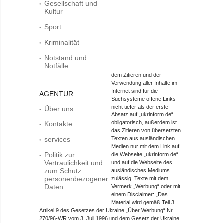
Gesellschaft und
Kultur
Sport
Kriminalität
Notstand und
Notfälle
dem Zitieren und der
Verwendung aller Inhalte im
Internet sind für die
AGENTUR
Suchsysteme offene Links
nicht tiefer als der erste
Über uns
Absatz auf „ukrinform.de“
obligatorisch, außerdem ist
Kontakte
das Zitieren von übersetzten
services
Texten aus ausländischen
Medien nur mit dem Link auf
Politik zur
die Webseite „ukrinform.de“
Vertraulichkeit und
und auf die Webseite des
zum Schutz
ausländisches Mediums
personenbezogener
zulässig. Texte mit dem
Daten
Vermerk „Werbung“ oder mit
einem Disclaimer: „Das
Material wird gemäß Teil 3
Artikel 9 des Gesetzes der Ukraine „Über Werbung“ Nr.
270/96-WR vom 3. Juli 1996 und dem Gesetz der Ukraine