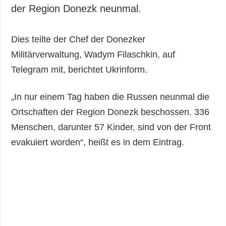
Gesellschaft und
der Region Donezk neunmal.
Kultur
Sport
Dies teilte der Chef der Donezker
Kriminalität
Militärverwaltung, Wadym Filaschkin, auf
Notstand und
Telegram mit, berichtet Ukrinform.
Notfälle
„In nur einem Tag haben die Russen neunmal die
ZUSÄTZLICH
LEISTUNGEN
Ortschaften der Region Donezk beschossen. 336
Veröffentlichungen
Abonnement
Menschen, darunter 57 Kinder, sind von der Front
Interview
Fotobank
evakuiert worden“, heißt es in dem Eintrag.
Fotos
Video