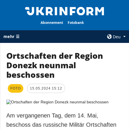
Abonnement
Fotobank
mehr ☰
Deu
×
Ortschaften der Region
Donezk neunmal
ALLE
AGENTUR
RUBRIKEN
beschossen
Über uns
Krieg
Kontakte
Wiederaufbau
FOTO
15.05.2024 15:12
services
der Ukraine
Politik zur
Politik
Vertraulichkeit
und zum Schutz
Wirtschaft
Am vergangenen Tag, dem 14. Mai,
personenbezogener
Militär
beschoss das russische Militär Ortschaften
Daten