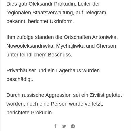
Gesellschaft und
Dies gab Oleksandr Prokudin, Leiter der
Kultur
regionalen Staatsverwaltung, auf Telegram
Sport
bekannt, berichtet Ukrinform.
Kriminalität
Ihm zufolge standen die Ortschaften Antoniwka,
Notstand und
Notfälle
Nowooleksandriwka, Mychajliwka und Cherson
unter feindlichem Beschuss.
ZUSÄTZLICH
LEISTUNGEN
Veröffentlichungen
Abonnement
Privathäuser und ein Lagerhaus wurden
Interview
Fotobank
beschädigt.
Fotos
Video
Durch russische Aggression sei ein Zivilist getötet
worden, noch eine Person wurde verletzt,
berichtete Prokudin.