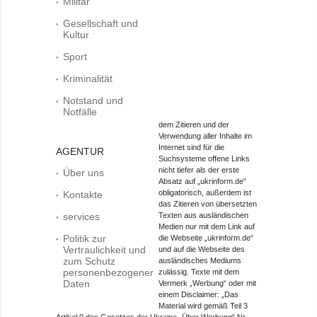
Militär
Gesellschaft und
Kultur
Sport
Kriminalität
Notstand und
Notfälle
dem Zitieren und der
Verwendung aller Inhalte im
Internet sind für die
AGENTUR
Suchsysteme offene Links
nicht tiefer als der erste
Über uns
Absatz auf „ukrinform.de“
obligatorisch, außerdem ist
Kontakte
das Zitieren von übersetzten
services
Texten aus ausländischen
Medien nur mit dem Link auf
Politik zur
die Webseite „ukrinform.de“
Vertraulichkeit und
und auf die Webseite des
zum Schutz
ausländisches Mediums
personenbezogener
zulässig. Texte mit dem
Daten
Vermerk „Werbung“ oder mit
einem Disclaimer: „Das
Material wird gemäß Teil 3
Artikel 9 des Gesetzes der Ukraine „Über Werbung“ Nr.