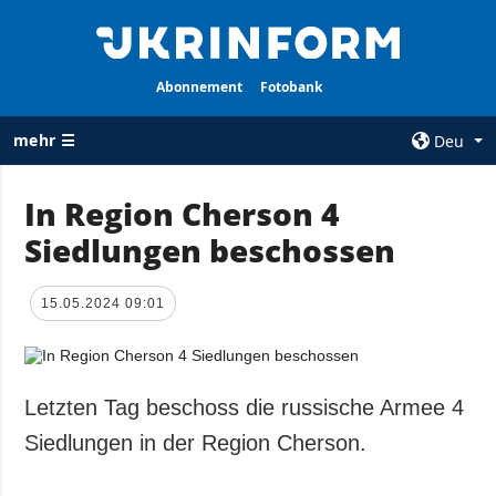
Abonnement
Fotobank
mehr ☰
Deu
×
In Region Cherson 4
Siedlungen beschossen
ALLE
AGENTUR
RUBRIKEN
Über uns
15.05.2024 09:01
Krieg
Kontakte
Wiederaufbau
services
der Ukraine
Politik zur
Politik
Letzten Tag beschoss die russische Armee 4
Vertraulichkeit
und zum Schutz
Wirtschaft
Siedlungen in der Region Cherson.
personenbezogener
Militär
Daten