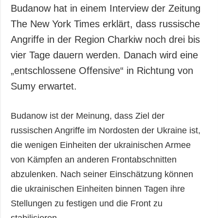
Gesellschaft und
Budanow hat in einem Interview der Zeitung
Kultur
The New York Times erklärt, dass russische
Sport
Angriffe in der Region Charkiw noch drei bis
Kriminalität
vier Tage dauern werden. Danach wird eine
Notstand und
„entschlossene Offensive“ in Richtung von
Notfälle
Sumy erwartet.
ZUSÄTZLICH
LEISTUNGEN
Veröffentlichungen
Abonnement
Budanow ist der Meinung, dass Ziel der
Interview
Fotobank
russischen Angriffe im Nordosten der Ukraine ist,
Fotos
die wenigen Einheiten der ukrainischen Armee
Video
von Kämpfen an anderen Frontabschnitten
abzulenken. Nach seiner Einschätzung können
die ukrainischen Einheiten binnen Tagen ihre
Stellungen zu festigen und die Front zu
stabilisieren.