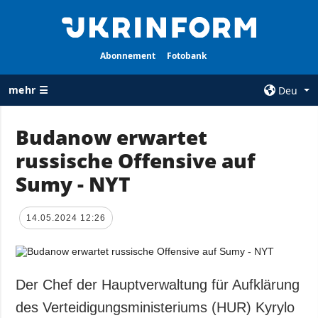
Abonnement
Fotobank
mehr ☰
Deu
×
Budanow erwartet
russische Offensive auf
ALLE
AGENTUR
RUBRIKEN
Sumy - NYT
Über uns
Krieg
Kontakte
Wiederaufbau
14.05.2024 12:26
services
der Ukraine
Politik zur
Politik
Vertraulichkeit
und zum Schutz
Wirtschaft
Der Chef der Hauptverwaltung für Aufklärung
personenbezogener
Militär
des Verteidigungsministeriums (HUR) Kyrylo
Daten