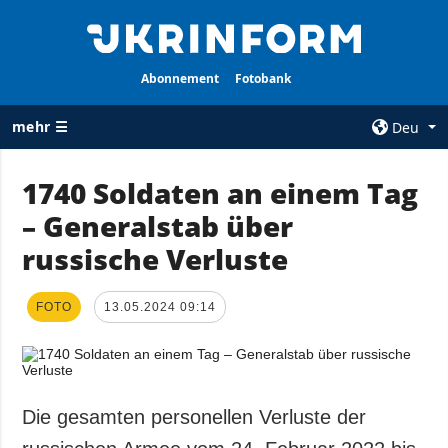
Abonnement
Fotobank
mehr ☰
Deu
×
1740 Soldaten an einem Tag
– Generalstab über
ALLE
AGENTUR
RUBRIKEN
russische Verluste
Über uns
Krieg
Kontakte
Wiederaufbau
FOTO
13.05.2024 09:14
services
der Ukraine
Politik zur
Politik
Vertraulichkeit
und zum Schutz
Wirtschaft
personenbezogener
Die gesamten personellen Verluste der
Militär
Daten