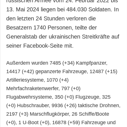
russischen Armee vom 24. Februar 2022 bis
Gesellschaft und
13. Mai 2024 liegen bei 484.030 Soldaten. In
Kultur
den letzten 24 Stunden verloren die
Sport
Besatzern 1740 Personen, teilte der
Kriminalität
Generalstab der ukrainischen Streitkräfte auf
Notstand und
Notfälle
seiner Facebook-Seite mit.
ZUSÄTZLICH
LEISTUNGEN
Außerdem wurden 7485 (+34) Kampfpanzer,
Veröffentlichungen
Abonnement
14417 (+42) gepanzerte Fahrzeuge, 12487 (+15)
Interview
Fotobank
Artilleriesysteme, 1070 (+4)
Fotos
Mehrfachraketenwerfer, 797 (+0)
Video
Flugabwehrsysteme, 350 (+0) Flugzeuge, 325
(+0) Hubschrauber, 9936 (+26) taktische Drohnen,
2197 (+3) Marschflugkörper, 26 Schiffe/Boote
(+0), 1 U-Boot (+0), 16878 (+59) Fahrzeuge und