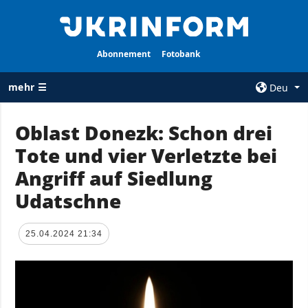
Abonnement
Fotobank
mehr ☰
Deu
×
Oblast Donezk: Schon drei
Tote und vier Verletzte bei
ALLE
AGENTUR
RUBRIKEN
Angriff auf Siedlung
Über uns
Krieg
Udatschne
Kontakte
Wiederaufbau
services
der Ukraine
25.04.2024 21:34
Politik zur
Politik
Vertraulichkeit
und zum Schutz
Wirtschaft
personenbezogener
Militär
Daten