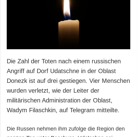
Gesellschaft und
Kultur
Sport
Kriminalität
Notstand und
Notfälle
ZUSÄTZLICH
LEISTUNGEN
Die Zahl der Toten nach einem russischen
Veröffentlichungen
Abonnement
Angriff auf Dorf Udatschne in der Oblast
Interview
Fotobank
Donezk ist auf drei gestiegen. Vier Menschen
Fotos
wurden verletzt, wie der Leiter der
Video
militärischen Administration der Oblast,
Wadym Filaschkin, auf Telegram mitteilte.
Die Russen nehmen ihm zufolge die Region den