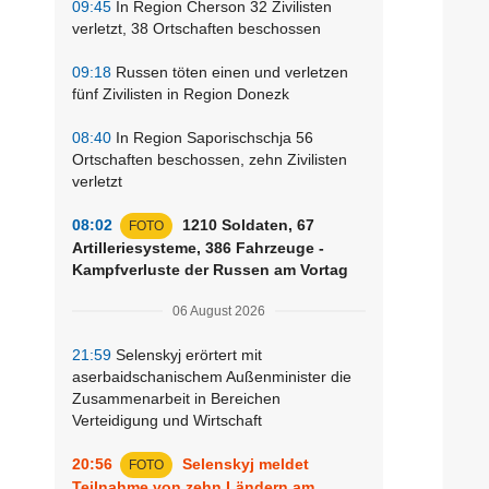
09:45
In Region Cherson 32 Zivilisten
verletzt, 38 Ortschaften beschossen
09:18
Russen töten einen und verletzen
fünf Zivilisten in Region Donezk
08:40
In Region Saporischschja 56
Ortschaften beschossen, zehn Zivilisten
verletzt
08:02
1210 Soldaten, 67
FOTO
Artilleriesysteme, 386 Fahrzeuge -
Kampfverluste der Russen am Vortag
06 August 2026
21:59
Selenskyj erörtert mit
aserbaidschanischem Außenminister die
Zusammenarbeit in Bereichen
Verteidigung und Wirtschaft
20:56
Selenskyj meldet
FOTO
Teilnahme von zehn Ländern am