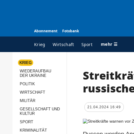
Abonnement
Fotobank
mehr ☰
Krieg
Wirtschaft
Sport
KRIEG
Streitkr
WIEDERAUFBAU
ALLE RUBRIKEN
A
DER UKRAINE
Krieg
Ü
russische
POLITIK
Wiederaufbau der
K
WIRTSCHAFT
Ukraine
MILITÄR
s
21.04.2024 16:49
Politik
GESELLSCHAFT UND
P
KULTUR
Wirtschaft
u
SPORT
p
Militär
KRIMINALITÄT
D
Russen werden Angr