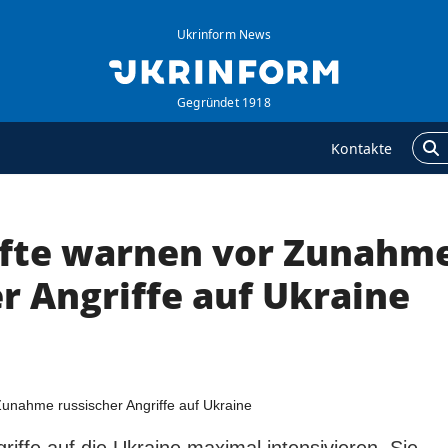
Ukrinform News
Gegründet 1918
Kontakte
äfte warnen vor Zunahm
GENTUR
ZUSÄTZLICH
ber uns
Veröffentlichungen
r Angriffe auf Ukraine
ontakte
Interview
ervices
Fotos
olitik zur Vertraulichkeit
Video
nd zum Schutz
ersonenbezogener
aten
iffe auf die Ukraine maximal intensivieren. Sie