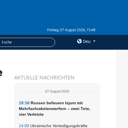
Freitag, 07 August 2026, 15:48
Deu
×
e
LEISTUNGEN
AKTUELLE NACHRICHTEN
Abonnement
Fotobank
07 August 2026
15:16
Russen befeuern Isjum mit
Mehrfachraketenwerfern – zwei Tote,
vier Verletzte
14:00
Ukrainische Verteidigungskräfte