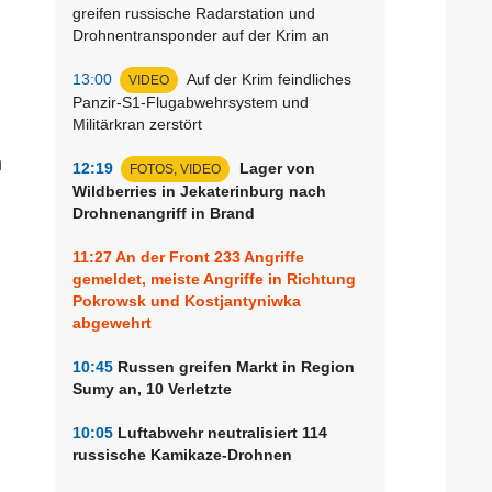
greifen russische Radarstation und
Drohnentransponder auf der Krim an
13:00
Auf der Krim feindliches
VIDEO
Panzir-S1-Flugabwehrsystem und
Militärkran zerstört
m
12:19
Lager von
FOTOS, VIDEO
Wildberries in Jekaterinburg nach
Drohnenangriff in Brand
11:27
An der Front 233 Angriffe
gemeldet, meiste Angriffe in Richtung
Pokrowsk und Kostjantyniwka
abgewehrt
10:45
Russen greifen Markt in Region
Sumy an, 10 Verletzte
10:05
Luftabwehr neutralisiert 114
russische Kamikaze-Drohnen