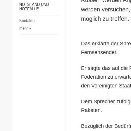
Gesellschaft und Kultur
NOTSTAND UND
werden versuchen, k
NOTFÄLLE
Sport
möglich zu treffen.
Kontakte
Kriminalität
mehr
»
Notstand und Notfälle
Das erklärte der Sprec
Fernsehsender.
Er sagte das auf die
Föderation zu erwart
den Vereinigten Staat
Dem Sprecher zufolge
Raketen.
Bezüglich der Bedürfn