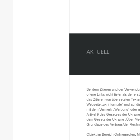
AKTUELL
Bei dem Zitieren und der Verwendung
offene Links nicht tiefer als der er
das Zitieren von übersetzten Texte
Webseite „ukrinform.de“ und auf d
mit dem Vermerk „Werbung“ oder mi
Artikel 9 des Gesetzes der Ukrain
dem Gesetz der Ukraine „Über Med
Grundlage des Vertrags/der Rechnun
Objekt im Bereich Onlinemedien; 