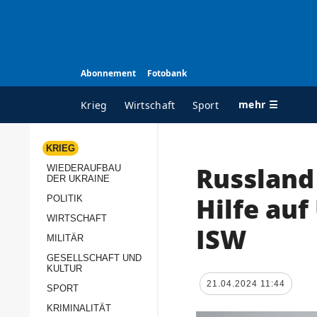
Abonnement
Fotobank
mehr ☰
Krieg
Wirtschaft
Sport
KRIEG
Russland
WIEDERAUFBAU
ALLE RUBRIKEN
A
DER UKRAINE
Krieg
Ü
Hilfe auf
POLITIK
Wiederaufbau der
K
WIRTSCHAFT
ISW
Ukraine
MILITÄR
s
Politik
GESELLSCHAFT UND
P
KULTUR
Wirtschaft
u
21.04.2024 11:44
SPORT
p
Militär
KRIMINALITÄT
D