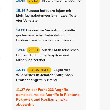
15:49
In Jalta Hafen angegriffen
VIDEO
e
15:16
Russen befeuern Isjum mit
Mehrfachraketenwerfern – zwei Tote,
vier Verletzte
14:00
Ukrainische Verteidigungskräfte
greifen russische Radarstation und
Drohnentransponder auf der Krim an
13:00
Auf der Krim feindliches
VIDEO
Panzir-S1-Flugabwehrsystem und
n
Militärkran zerstört
12:19
Lager von
FOTOS, VIDEO
Wildberries in Jekaterinburg nach
Drohnenangriff in Brand
11:27
An der Front 233 Angriffe
gemeldet, meiste Angriffe in Richtung
Pokrowsk und Kostjantyniwka
abgewehrt