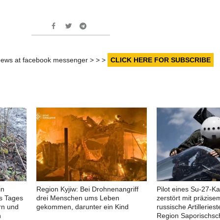
r news at facebook messenger > > >
CLICK HERE FOR SUBSCRIBE
in
Region Kyjiw: Bei Drohnenangriff
Pilot eines Su-27-K
es Tages
drei Menschen ums Leben
zerstört mit präzisem
rn und
gekommen, darunter ein Kind
russische Artilleriest
n
Region Saporischsc