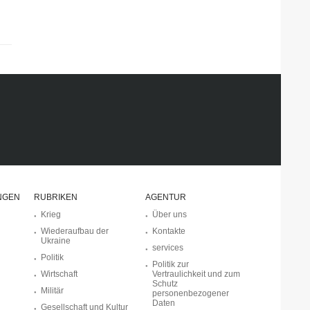
NGEN
RUBRIKEN
AGENTUR
Krieg
Über uns
Wiederaufbau der
Kontakte
Ukraine
services
Politik
Politik zur
Wirtschaft
Vertraulichkeit und zum
Schutz
Militär
personenbezogener
Daten
Gesellschaft und Kultur