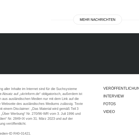
MEHR NACHRICHTEN
VERÖFFENTLICHU
 aller Inhalte im Internet sind für die Suchsysteme
ste Absatz auf „ukrinform.de“ obligatorisch, außerdem ist
INTERVIEW
n aus ausländischen Medien nur mit dem Link auf die
ie Webseite des ausländisches Mediums zulässig. Texte
FOTOS
t einem Disclaimer: „Das Material wird gemäß Teil 3
VIDEO
e „Über Werbung“ Nr. 270/96-WR vom 3. Juli 1996 und
ien“ Nr. 2849-IX vom 31. März 2023 und auf der
g veröffentlicht.
Medien-ID R40-01421.