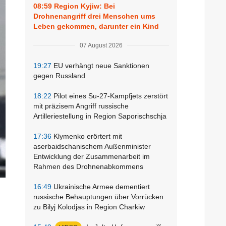
08:59
Region Kyjiw: Bei
Drohnenangriff drei Menschen ums
Leben gekommen, darunter ein Kind
07 August 2026
19:27
EU verhängt neue Sanktionen
gegen Russland
18:22
Pilot eines Su-27-Kampfjets zerstört
mit präzisem Angriff russische
Artilleriestellung in Region Saporischschja
17:36
Klymenko erörtert mit
aserbaidschanischem Außenminister
Entwicklung der Zusammenarbeit im
Rahmen des Drohnenabkommens
16:49
Ukrainische Armee dementiert
russische Behauptungen über Vorrücken
zu Bilyj Kolodjas in Region Charkiw