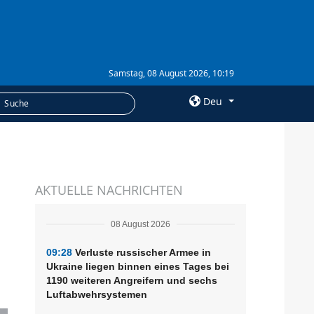
Samstag, 08 August 2026, 10:19
Deu
×
LEISTUNGEN
AKTUELLE NACHRICHTEN
Abonnement
Fotobank
08 August 2026
09:28
Verluste russischer Armee in
Ukraine liegen binnen eines Tages bei
1190 weiteren Angreifern und sechs
Luftabwehrsystemen