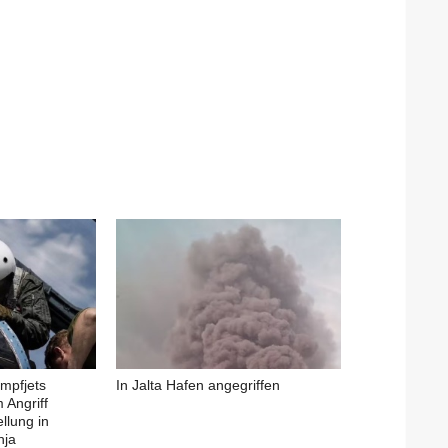
ampfjets
In Jalta Hafen angegriffen
 Angriff
ellung in
hja