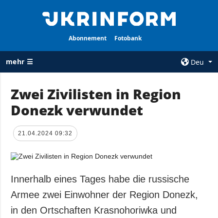
Abonnement
Fotobank
mehr ☰
Deu
×
Zwei Zivilisten in Region
Donezk verwundet
ALLE
AGENTUR
RUBRIKEN
Über uns
21.04.2024 09:32
Krieg
Kontakte
Wiederaufbau
services
der Ukraine
Politik zur
Politik
Innerhalb eines Tages habe die russische
Vertraulichkeit
und zum Schutz
Wirtschaft
Armee zwei Einwohner der Region Donezk,
personenbezogener
Militär
in den Ortschaften Krasnohoriwka und
Daten