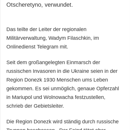
Gesellschaft und
Otscheretyno, verwundet.
Kultur
Sport
Kriminalität
Das teilte der Leiter der regionalen
Notstand und
Militärverwaltung, Wadym Filaschkin, im
Notfälle
Onlinedienst Telegram mit.
ZUSÄTZLICH
LEISTUNGEN
Seit dem großangelegten Einmarsch der
Veröffentlichungen
Abonnement
russischen Invasoren in die Ukraine seien in der
Interview
Fotobank
Region Donezk 1930 Menschen ums Leben
Fotos
gekommen. Es sei unmöglich, genaue Opferzahl
Video
in Mariupol und Wolnowacha festzustellen,
schrieb der Gebietsleiter.
Die Region Donezk wird ständig durch russische