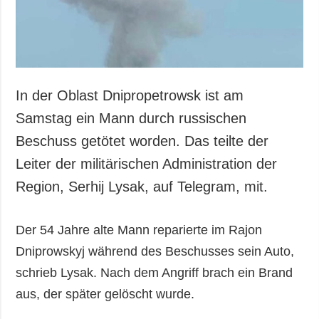
Gesellschaft und
Kultur
Sport
Kriminalität
Notstand und
In der Oblast Dnipropetrowsk ist am
Notfälle
Samstag ein Mann durch russischen
ZUSÄTZLICH
LEISTUNGEN
Beschuss getötet worden. Das teilte der
Veröffentlichungen
Abonnement
Leiter der militärischen Administration der
Interview
Fotobank
Region, Serhij Lysak, auf Telegram, mit.
Fotos
Video
Der 54 Jahre alte Mann reparierte im Rajon
Dniprowskyj während des Beschusses sein Auto,
schrieb Lysak. Nach dem Angriff brach ein Brand
aus, der später gelöscht wurde.