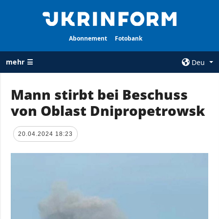
Abonnement
Fotobank
mehr ☰
Deu
×
Mann stirbt bei Beschuss
von Oblast Dnipropetrowsk
ALLE
AGENTUR
RUBRIKEN
Über uns
20.04.2024 18:23
Krieg
Kontakte
Wiederaufbau
services
der Ukraine
Politik zur
Politik
Vertraulichkeit
und zum Schutz
Wirtschaft
personenbezogener
Militär
Daten