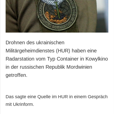
Gesellschaft und
Kultur
Sport
Kriminalität
Notstand und
Notfälle
Drohnen des ukrainischen
ZUSÄTZLICH
LEISTUNGEN
Militärgeheimdienstes (HUR) haben eine
Veröffentlichungen
Abonnement
Radarstation vom Typ Container in Kowylkino
Interview
Fotobank
in der russischen Republik Mordwinien
Fotos
getroffen.
Video
Das sagte eine Quelle im HUR in einem Gespräch
mit Ukrinform.