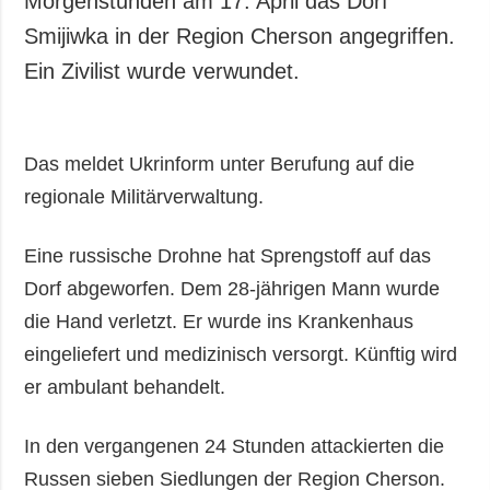
Morgenstunden am 17. April das Dorf
Gesellschaft und
Smijiwka in der Region Cherson angegriffen.
Kultur
Ein Zivilist wurde verwundet.
Sport
Kriminalität
Notstand und
Das meldet Ukrinform unter Berufung auf die
Notfälle
regionale Militärverwaltung.
ZUSÄTZLICH
LEISTUNGEN
Veröffentlichungen
Abonnement
Eine russische Drohne hat Sprengstoff auf das
Interview
Fotobank
Dorf abgeworfen. Dem 28-jährigen Mann wurde
Fotos
die Hand verletzt. Er wurde ins Krankenhaus
Video
eingeliefert und medizinisch versorgt. Künftig wird
er ambulant behandelt.
In den vergangenen 24 Stunden attackierten die
Russen sieben Siedlungen der Region Cherson.