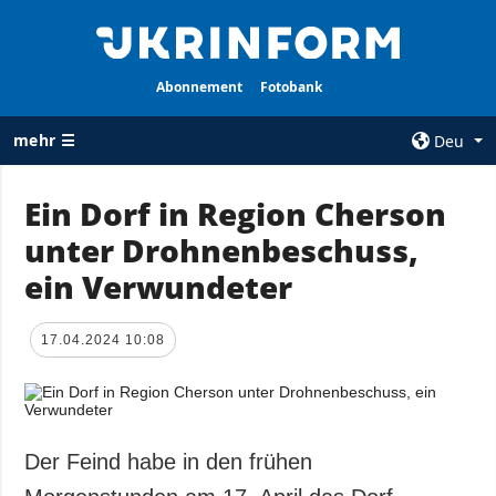
Abonnement
Fotobank
mehr ☰
Deu
×
Ein Dorf in Region Cherson
unter Drohnenbeschuss,
ALLE
AGENTUR
RUBRIKEN
ein Verwundeter
Über uns
Krieg
Kontakte
Wiederaufbau
17.04.2024 10:08
services
der Ukraine
Politik zur
Politik
Vertraulichkeit
und zum Schutz
Wirtschaft
personenbezogener
Der Feind habe in den frühen
Militär
Daten