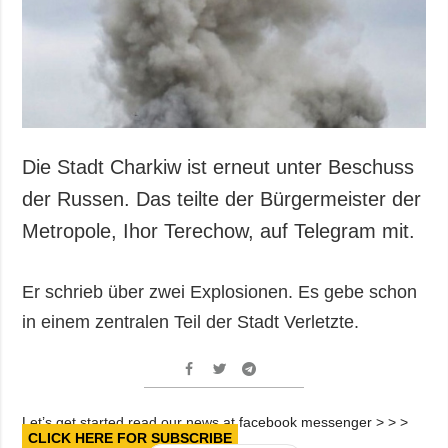
Gesellschaft und
Kultur
Sport
Kriminalität
Notstand und
Notfälle
Die Stadt Charkiw ist erneut unter Beschuss
ZUSÄTZLICH
LEISTUNGEN
der Russen. Das teilte der Bürgermeister der
Veröffentlichungen
Abonnement
Metropole, Ihor Terechow, auf Telegram mit.
Interview
Fotobank
Fotos
Er schrieb über zwei Explosionen. Es gebe schon
Video
in einem zentralen Teil der Stadt Verletzte.
Let’s get started read our news at facebook messenger > > >
CLICK HERE FOR SUBSCRIBE