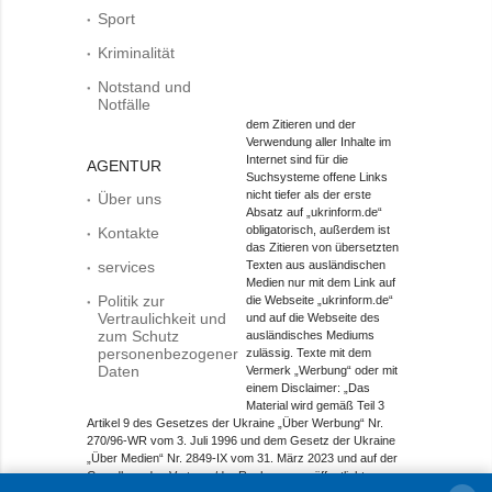
Sport
Kriminalität
Notstand und
Notfälle
dem Zitieren und der
Verwendung aller Inhalte im
Internet sind für die
AGENTUR
Suchsysteme offene Links
nicht tiefer als der erste
Über uns
Absatz auf „ukrinform.de“
obligatorisch, außerdem ist
Kontakte
das Zitieren von übersetzten
services
Texten aus ausländischen
Medien nur mit dem Link auf
Politik zur
die Webseite „ukrinform.de“
Vertraulichkeit und
und auf die Webseite des
zum Schutz
ausländisches Mediums
personenbezogener
zulässig. Texte mit dem
Daten
Vermerk „Werbung“ oder mit
einem Disclaimer: „Das
Material wird gemäß Teil 3
Artikel 9 des Gesetzes der Ukraine „Über Werbung“ Nr.
270/96-WR vom 3. Juli 1996 und dem Gesetz der Ukraine
„Über Medien“ Nr. 2849-IX vom 31. März 2023 und auf der
Grundlage des Vertrags/der Rechnung veröffentlicht.