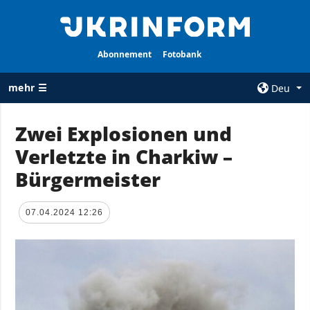
Abonnement
Fotobank
mehr ☰
Deu
×
Zwei Explosionen und
Verletzte in Charkiw –
ALLE
AGENTUR
RUBRIKEN
Bürgermeister
Über uns
Krieg
Kontakte
Wiederaufbau
07.04.2024 12:26
services
der Ukraine
Politik zur
Politik
Vertraulichkeit
und zum Schutz
Wirtschaft
personenbezogener
Militär
Daten