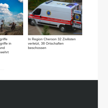
riffe
In Region Cherson 32 Zivilisten
riffe in
verletzt, 38 Ortschaften
und
beschossen
ewehrt