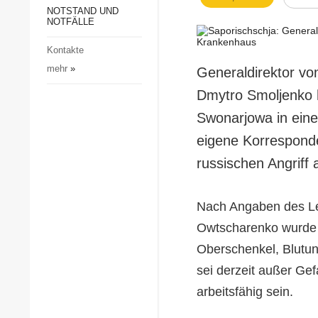
Gesellschaft und Kultur
NOTSTAND UND
NOTFÄLLE
Sport
Kontakte
Kriminalität
mehr
»
Generaldirektor vo
Notstand und Notfälle
Dmytro Smoljenko h
Swonarjowa in eine
eigene Korresponde
russischen Angriff 
Nach Angaben des Lei
Owtscharenko wurde d
Oberschenkel, Blutun
sei derzeit außer Gef
arbeitsfähig sein.