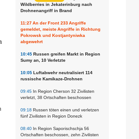
Wildberries in Jekaterinburg nach
Drohnenangriff in Brand
11:27
An der Front 233 Angriffe
gemeldet, meiste Angriffe in Richtung
Pokrowsk und Kostjantyniwka
a
abgewehrt
10:45
Russen greifen Markt in Region
Sumy an, 10 Verletzte
10:05
Luftabwehr neutralisiert 114
russische Kamikaze-Drohnen
09:45
In Region Cherson 32 Zivilisten
verletzt, 38 Ortschaften beschossen
n
09:18
Russen töten einen und verletzen
fünf Zivilisten in Region Donezk
08:40
In Region Saporischschja 56
Ortschaften beschossen, zehn Zivilisten