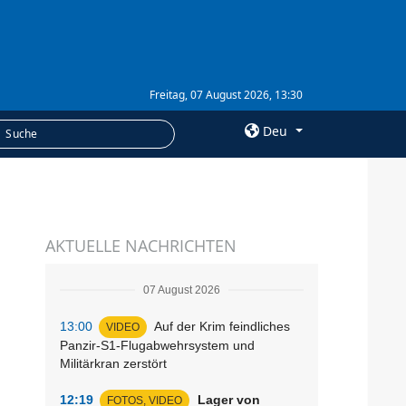
Freitag, 07 August 2026, 13:30
Deu
×
LEISTUNGEN
AKTUELLE NACHRICHTEN
Abonnement
Fotobank
07 August 2026
13:00
Auf der Krim feindliches
VIDEO
Panzir-S1-Flugabwehrsystem und
Militärkran zerstört
12:19
Lager von
FOTOS, VIDEO