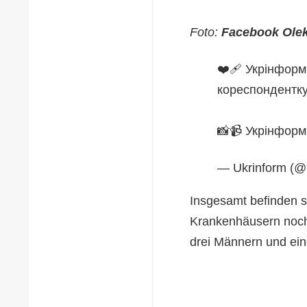
Foto:
Facebook Olek
❤️‍🩹 Укрінформ
кореспондентку
📸📹 Укрінфор
— Ukrinform 
Insgesamt befinden si
Krankenhäusern noch 
drei Männern und ein