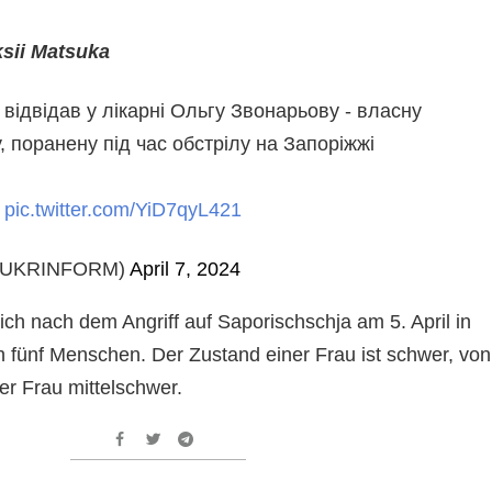
sii Matsuka
 відвідав у лікарні Ольгу Звонарьову - власну
, поранену під час обстрілу на Запоріжжі
м
pic.twitter.com/YiD7qyL421
(@UKRINFORM)
April 7, 2024
ch nach dem Angriff auf Saporischschja am 5. April in
fünf Menschen. Der Zustand einer Frau ist schwer, von
er Frau mittelschwer.