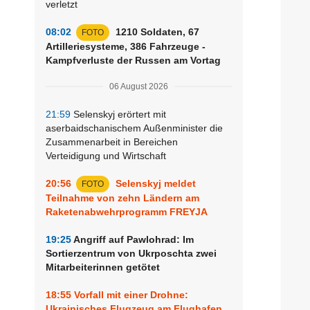
verletzt
08:02
1210 Soldaten, 67
FOTO
Artilleriesysteme, 386 Fahrzeuge -
Kampfverluste der Russen am Vortag
06 August 2026
21:59
Selenskyj erörtert mit
aserbaidschanischem Außenminister die
Zusammenarbeit in Bereichen
Verteidigung und Wirtschaft
20:56
Selenskyj meldet
FOTO
Teilnahme von zehn Ländern am
Raketenabwehrprogramm FREYJA
19:25
Angriff auf Pawlohrad: Im
Sortierzentrum von Ukrposchta zwei
Mitarbeiterinnen getötet
18:55
Vorfall mit einer Drohne:
Ukrainisches Flugzeug am Flughafen