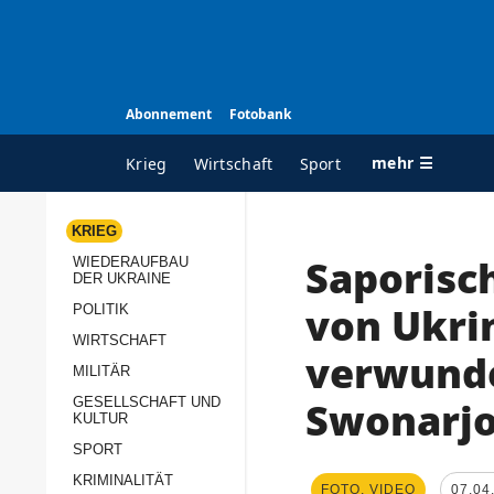
Abonnement
Fotobank
mehr ☰
Krieg
Wirtschaft
Sport
KRIEG
Saporisc
WIEDERAUFBAU
ALLE RUBRIKEN
A
DER UKRAINE
Krieg
Ü
von Ukri
POLITIK
Wiederaufbau der
K
WIRTSCHAFT
verwunde
Ukraine
MILITÄR
s
Politik
Swonarjo
GESELLSCHAFT UND
P
KULTUR
Wirtschaft
u
SPORT
p
Militär
KRIMINALITÄT
D
FOTO, VIDEO
07.04