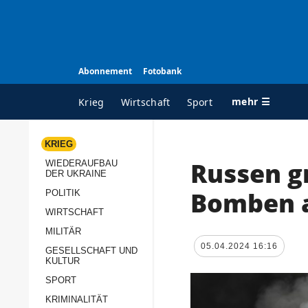
Abonnement
Fotobank
mehr ☰
Krieg
Wirtschaft
Sport
KRIEG
Russen g
WIEDERAUFBAU
ALLE RUBRIKEN
A
DER UKRAINE
Krieg
Ü
Bomben 
POLITIK
Wiederaufbau der
K
WIRTSCHAFT
Ukraine
MILITÄR
s
05.04.2024 16:16
Politik
GESELLSCHAFT UND
P
KULTUR
Wirtschaft
u
SPORT
p
Militär
KRIMINALITÄT
D