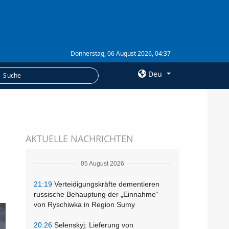
Donnerstag, 06 August 2026, 04:37
Deu
×
LEISTUNGEN
AKTUELLE NACHRICHTEN
Abonnement
Fotobank
05 August 2026
21:19
Verteidigungskräfte dementieren
russische Behauptung der „Einnahme“
von Ryschiwka in Region Sumy
20:26
Selenskyj: Lieferung von