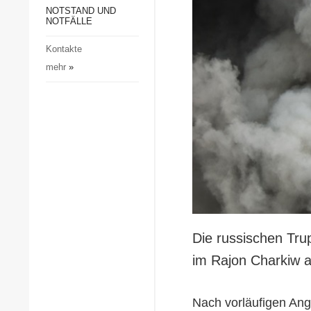
Gesellschaft und Kultur
NOTSTAND UND
NOTFÄLLE
Sport
Kontakte
Kriminalität
mehr
»
Notstand und Notfälle
Die russischen Tru
im Rajon Charkiw a
Nach vorläufigen Ang