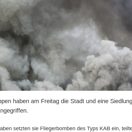
ppen haben am Freitag die Stadt und eine Siedlun
ngegriffen.
aben setzten sie Fliegerbomben des Typs KAB ein, teilt