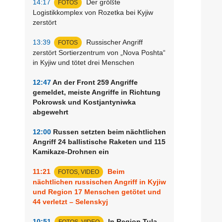
14:17
Der größte
FOTOS
Logistikkomplex von Rozetka bei Kyjiw
zerstört
13:39
Russischer Angriff
FOTOS
zerstört Sortierzentrum von „Nova Poshta“
in Kyjiw und tötet drei Menschen
12:47
An der Front 259 Angriffe
gemeldet, meiste Angriffe in Richtung
Pokrowsk und Kostjantyniwka
abgewehrt
12:00
Russen setzten beim nächtlichen
Angriff 24 ballistische Raketen und 115
Kamikaze-Drohnen ein
11:21
Beim
FOTOS, VIDEO
nächtlichen russischen Angriff in Kyjiw
und Region 17 Menschen getötet und
44 verletzt – Selenskyj
10:51
In Region Tula
FOTOS, VIDEO