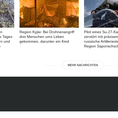
in
Region Kyjiw: Bei Drohnenangriff
Pilot eines Su-27-K
es Tages
drei Menschen ums Leben
zerstört mit präzisem
rn und
gekommen, darunter ein Kind
russische Artilleriest
n
Region Saporischsc
MEHR NACHRICHTEN