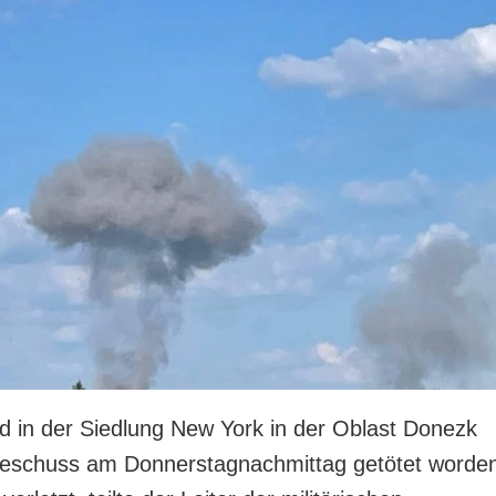
 in der Siedlung New York in der Oblast Donezk
Beschuss am Donnerstagnachmittag getötet worde