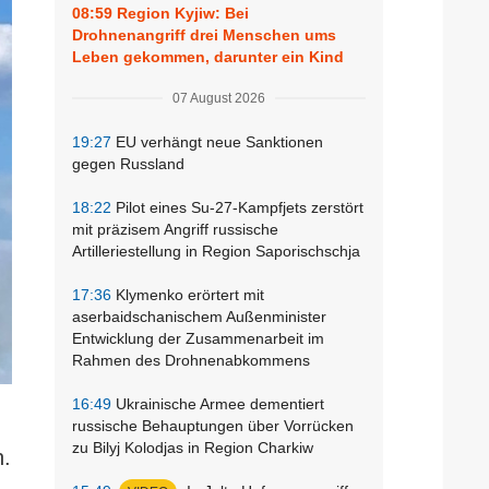
08:59
Region Kyjiw: Bei
Drohnenangriff drei Menschen ums
Leben gekommen, darunter ein Kind
07 August 2026
19:27
EU verhängt neue Sanktionen
gegen Russland
18:22
Pilot eines Su-27-Kampfjets zerstört
mit präzisem Angriff russische
Artilleriestellung in Region Saporischschja
17:36
Klymenko erörtert mit
aserbaidschanischem Außenminister
Entwicklung der Zusammenarbeit im
Rahmen des Drohnenabkommens
16:49
Ukrainische Armee dementiert
russische Behauptungen über Vorrücken
zu Bilyj Kolodjas in Region Charkiw
n.