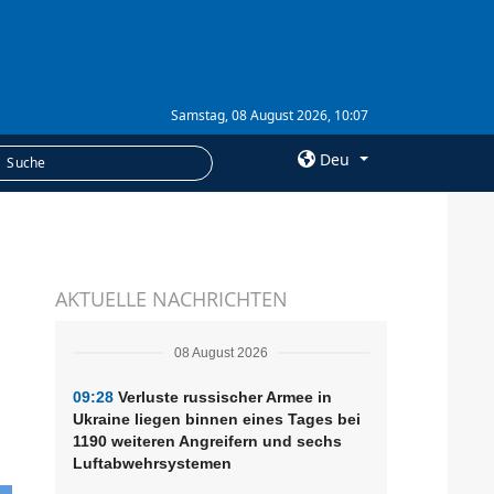
Samstag, 08 August 2026, 10:07
Deu
×
LEISTUNGEN
AKTUELLE NACHRICHTEN
Abonnement
Fotobank
08 August 2026
09:28
Verluste russischer Armee in
Ukraine liegen binnen eines Tages bei
1190 weiteren Angreifern und sechs
Luftabwehrsystemen