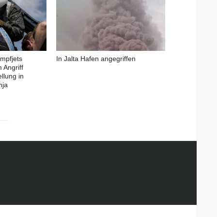
ampfjets
In Jalta Hafen angegriffen
 Angriff
ellung in
hja