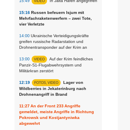
15:49
In Jalta Hafen angegriffen
VIDEO
15:16
Russen befeuern Isjum mit
Mehrfachraketenwerfern – zwei Tote,
vier Verletzte
14:00
Ukrainische Verteidigungskräfte
greifen russische Radarstation und
Drohnentransponder auf der Krim an
13:00
Auf der Krim feindliches
VIDEO
Panzir-S1-Flugabwehrsystem und
Militärkran zerstört
12:19
Lager von
FOTOS, VIDEO
Wildberries in Jekaterinburg nach
Drohnenangriff in Brand
11:27
An der Front 233 Angriffe
gemeldet, meiste Angriffe in Richtung
Pokrowsk und Kostjantyniwka
abgewehrt