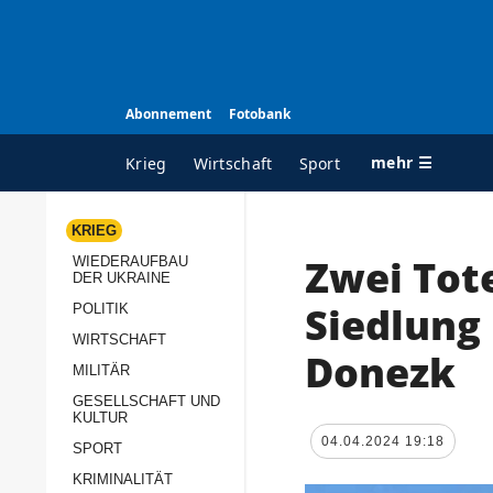
Abonnement
Fotobank
mehr ☰
Krieg
Wirtschaft
Sport
KRIEG
Zwei Tot
WIEDERAUFBAU
ALLE RUBRIKEN
A
DER UKRAINE
Krieg
Ü
Siedlung
POLITIK
Wiederaufbau der
K
WIRTSCHAFT
Donezk
Ukraine
MILITÄR
s
Politik
GESELLSCHAFT UND
P
KULTUR
Wirtschaft
u
04.04.2024 19:18
SPORT
p
Militär
KRIMINALITÄT
D