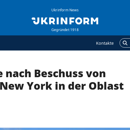
Ukrinform News
Gegründet 1918
Kontakte
e nach Beschuss von
GENTUR
ZUSÄTZLICH
ber uns
Veröffentlichungen
 New York in der Oblast
ontakte
Interview
ervices
Fotos
olitik zur Vertraulichkeit
Video
nd zum Schutz
ersonenbezogener
aten