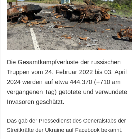
Gesellschaft und
Kultur
Sport
Kriminalität
Notstand und
Notfälle
ZUSÄTZLICH
LEISTUNGEN
Die Gesamtkampfverluste der russischen
Veröffentlichungen
Abonnement
Truppen vom 24. Februar 2022 bis 03. April
Interview
Fotobank
2024 werden auf etwa 444.370 (+710 am
Fotos
vergangenen Tag) getötete und verwundete
Video
Invasoren geschätzt.
Das gab der Pressedienst des Generalstabs der
Streitkräfte der Ukraine auf Facebook bekannt.