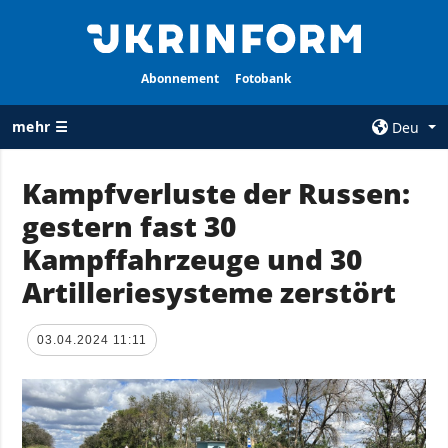
Abonnement
Fotobank
mehr ☰
Deu
×
Kampfverluste der Russen:
gestern fast 30
ALLE
AGENTUR
RUBRIKEN
Kampffahrzeuge und 30
Über uns
Krieg
Artilleriesysteme zerstört
Kontakte
Wiederaufbau
services
der Ukraine
03.04.2024 11:11
Politik zur
Politik
Vertraulichkeit
und zum Schutz
Wirtschaft
personenbezogener
Militär
Daten