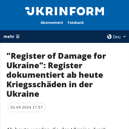
Abonnement
Fotobank
mehr ☰
Deu
×
"Register of Damage for
Ukraine": Register
ALLE
AGENTUR
RUBRIKEN
dokumentiert ab heute
Über uns
Krieg
Kriegsschäden in der
Kontakte
Wiederaufbau
Ukraine
services
der Ukraine
Politik zur
Politik
Vertraulichkeit
02.04.2024 17:57
und zum Schutz
Wirtschaft
personenbezogener
Militär
Daten