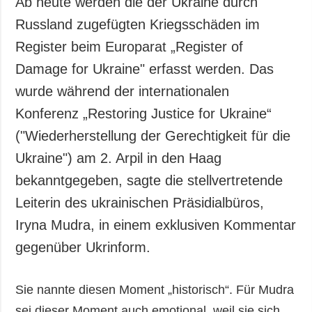
Ab heute werden die der Ukraine durch
Gesellschaft und
Kultur
Russland zugefügten Kriegsschäden im
Sport
Register beim Europarat „Register of
Kriminalität
Damage for Ukraine" erfasst werden. Das
Notstand und
wurde während der internationalen
Notfälle
Konferenz „Restoring Justice for Ukraine“
("Wiederherstellung der Gerechtigkeit für die
ZUSÄTZLICH
LEISTUNGEN
Veröffentlichungen
Abonnement
Ukraine") am 2. Arpil in den Haag
Interview
Fotobank
bekanntgegeben, sagte die stellvertretende
Fotos
Leiterin des ukrainischen Präsidialbüros,
Video
Iryna Mudra, in einem exklusiven Kommentar
gegenüber Ukrinform.
Sie nannte diesen Moment „historisch“. Für Mudra
sei dieser Moment auch emotional, weil sie sich