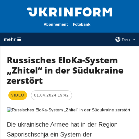
Abonnement
Fotobank
mehr ☰
Deu
×
Russisches EloKa-System
„Zhitel“ in der Südukraine
ALLE
AGENTUR
RUBRIKEN
zerstört
Über uns
Krieg
Kontakte
Wiederaufbau
VIDEO
01.04.2024 19:42
services
der Ukraine
Politik zur
Politik
Vertraulichkeit
und zum Schutz
Wirtschaft
Die ukrainische Armee hat in der Region
personenbezogener
Militär
Saporischschja ein System der
Daten