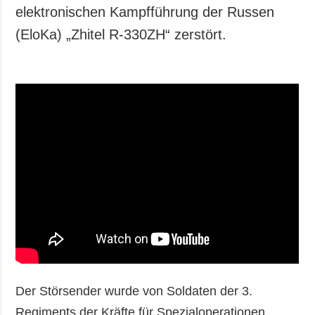
Gesellschaft und
elektronischen Kampfführung der Russen
Kultur
(EloKa) „Zhitel R-330ZH“ zerstört.
Sport
Kriminalität
Notstand und
Notfälle
ZUSÄTZLICH
LEISTUNGEN
Veröffentlichungen
Abonnement
Interview
Fotobank
Fotos
Video
Der Störsender wurde von Soldaten der 3.
Regiments der Kräfte für Spezialoperationen