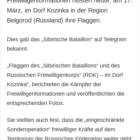
Freiwilligenformationen hissten heute, am 17.
Gesellschaft und
März, im Dorf Kozinka in der Region
Kultur
Belgorod (Russland) ihre Flaggen.
Sport
Kriminalität
Dies gab das „Sibirische Bataillon“ auf Telegram
Notstand und
Notfälle
bekannt.
ZUSÄTZLICH
LEISTUNGEN
„Flaggen des „Sibirischen Bataillons“ und des
Veröffentlichungen
Abonnement
Russischen Freiwilligenkorps“ (RDK) – im Dorf
Interview
Fotobank
Kozinka“, berichteten die Kämpfer der
Fotos
Freiwilligenformationen und veröffentlichten die
Video
entsprechenden Fotos.
Sie stellten auch fest, dass die „eingeschränkte
Sonderoperation“ freiwilliger Kräfte auf dem
Territorium der Russischen Föderation weiter geht.