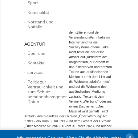
Sport
Kriminalität
Notstand und
Notfälle
dem Zitieren und der
Verwendung aller Inhalte im
Internet sind für die
AGENTUR
Suchsysteme offene Links
nicht tiefer als der erste
Über uns
Absatz auf „ukrinform.de“
obligatorisch, außerdem ist
Kontakte
das Zitieren von übersetzten
services
Texten aus ausländischen
Medien nur mit dem Link auf
Politik zur
die Webseite „ukrinform.de“
Vertraulichkeit und
und auf die Webseite des
zum Schutz
ausländisches Mediums
personenbezogener
zulässig. Texte mit dem
Daten
Vermerk „Werbung“ oder mit
einem Disclaimer: „Das
Material wird gemäß Teil 3
Artikel 9 des Gesetzes der Ukraine „Über Werbung“ Nr.
270/96-WR vom 3. Juli 1996 und dem Gesetz der Ukraine
„Über Medien“ Nr. 2849-IX vom 31. März 2023 und auf der
Grundlage des Vertrags/der Rechnung veröffentlicht.
×