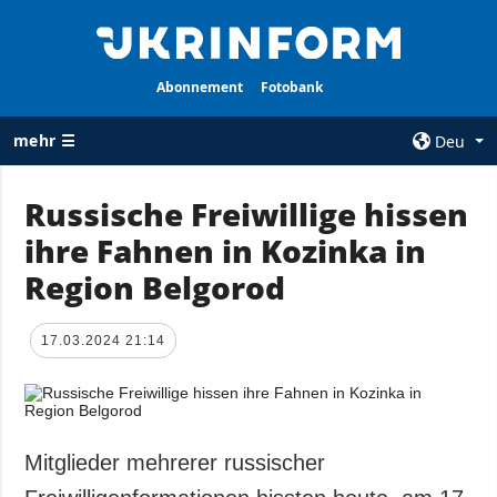
Abonnement
Fotobank
mehr ☰
Deu
×
Russische Freiwillige hissen
ihre Fahnen in Kozinka in
ALLE
AGENTUR
RUBRIKEN
Region Belgorod
Über uns
Krieg
Kontakte
Wiederaufbau
17.03.2024 21:14
services
der Ukraine
Politik zur
Politik
Vertraulichkeit
und zum Schutz
Wirtschaft
personenbezogener
Mitglieder mehrerer russischer
Militär
Daten