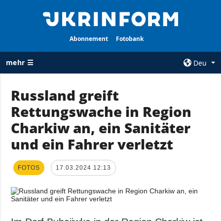
Abonnement
Fotobank
mehr ☰
Deu
×
Russland greift
Rettungswache in Region
ALLE
AGENTUR
RUBRIKEN
Charkiw an, ein Sanitäter
Über uns
Krieg
und ein Fahrer verletzt
Kontakte
Wiederaufbau
services
der Ukraine
FOTOS
17.03.2024 12:13
Politik zur
Politik
Vertraulichkeit
und zum Schutz
Wirtschaft
personenbezogener
Militär
Daten