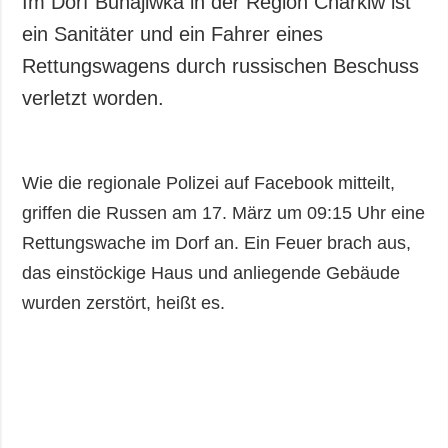
Im Dorf Buhajiwka in der Region Charkiw ist
Gesellschaft und
ein Sanitäter und ein Fahrer eines
Kultur
Rettungswagens durch russischen Beschuss
Sport
verletzt worden.
Kriminalität
Notstand und
Notfälle
Wie die regionale Polizei auf Facebook mitteilt,
ZUSÄTZLICH
LEISTUNGEN
griffen die Russen am 17. März um 09:15 Uhr eine
Veröffentlichungen
Abonnement
Rettungswache im Dorf an. Ein Feuer brach aus,
Interview
Fotobank
das einstöckige Haus und anliegende Gebäude
Fotos
wurden zerstört, heißt es.
Video