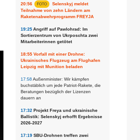
20:56
Selenskyj meldet
FOTO
Teilnahme von zehn Ländern am
Raketenabwehrprogramm FREYJA
19:25
Angriff auf Pawlohrad: Im
Sortierzentrum von Ukrposchta zwei
Mitarbeiterinnen getötet
18:55
Vorfall mit einer Drohne:
Ukrainisches Flugzeug am Flughafen
Leipzig mit Munition beladen
17:58
Außenminister: Wir kämpfen
buchstäblich um jede Patriot-Rakete, die
Beratungen bezüglich der Lizenzen
dauern an
17:32
Projekt Freya und ukrainische
Ballistik: Selenskyj erhofft Ergebnisse
2026-2027
17:19
SBU-Drohnen treffen zwei