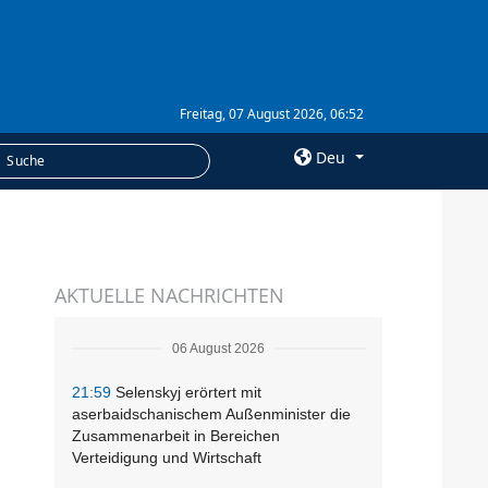
Freitag, 07 August 2026, 06:52
Deu
×
LEISTUNGEN
AKTUELLE NACHRICHTEN
Abonnement
Fotobank
06 August 2026
21:59
Selenskyj erörtert mit
aserbaidschanischem Außenminister die
Zusammenarbeit in Bereichen
Verteidigung und Wirtschaft