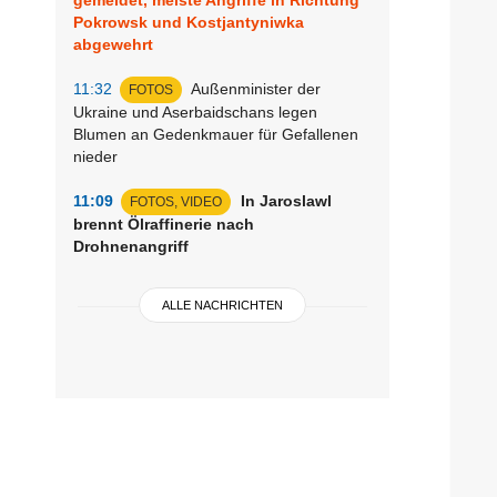
Pokrowsk und Kostjantyniwka
abgewehrt
11:32
Außenminister der
FOTOS
Ukraine und Aserbaidschans legen
Blumen an Gedenkmauer für Gefallenen
nieder
11:09
In Jaroslawl
FOTOS, VIDEO
brennt Ölraffinerie nach
Drohnenangriff
ALLE NACHRICHTEN