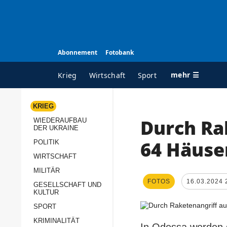
Abonnement
Fotobank
mehr ☰
Krieg
Wirtschaft
Sport
KRIEG
Durch Ra
WIEDERAUFBAU
ALLE RUBRIKEN
A
DER UKRAINE
Krieg
Ü
64 Häuse
POLITIK
Wiederaufbau der
K
WIRTSCHAFT
Ukraine
MILITÄR
s
FOTOS
16.03.2024 
Politik
GESELLSCHAFT UND
P
KULTUR
Wirtschaft
u
SPORT
p
Militär
KRIMINALITÄT
D
In Odessa werden d