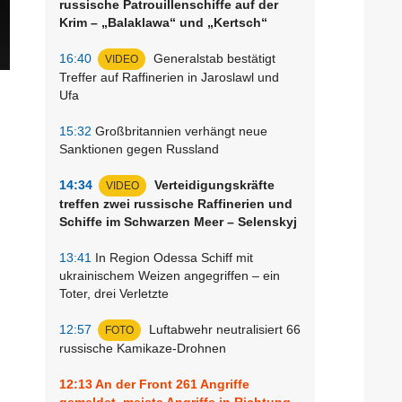
russische Patrouillenschiffe auf der
Krim – „Balaklawa“ und „Kertsch“
16:40
Generalstab bestätigt
VIDEO
Treffer auf Raffinerien in Jaroslawl und
Ufa
15:32
Großbritannien verhängt neue
Sanktionen gegen Russland
14:34
Verteidigungskräfte
VIDEO
treffen zwei russische Raffinerien und
Schiffe im Schwarzen Meer – Selenskyj
13:41
In Region Odessa Schiff mit
ukrainischem Weizen angegriffen – ein
Toter, drei Verletzte
12:57
Luftabwehr neutralisiert 66
FOTO
russische Kamikaze-Drohnen
12:13
An der Front 261 Angriffe
gemeldet, meiste Angriffe in Richtung