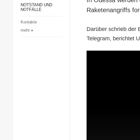
Gesellschaft und Kultur
NOTSTAND UND
Raketenangriffs fo
NOTFÄLLE
Sport
Kontakte
Kriminalität
Darüber schrieb der 
mehr
»
Notstand und Notfälle
Telegram, berichtet U