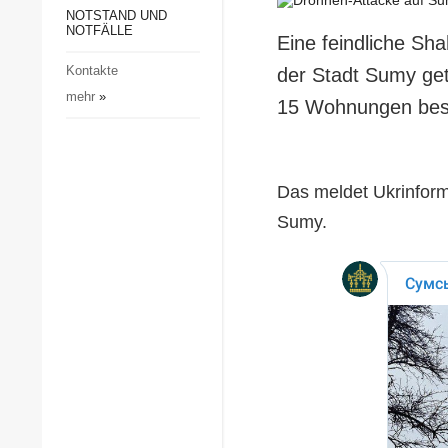
Gesellschaft und Kultur
NOTSTAND UND
NOTFÄLLE
Eine feindliche Sh
Sport
Kontakte
der Stadt Sumy get
Kriminalität
mehr
»
15 Wohnungen besc
Notstand und Notfälle
Das meldet Ukrinform 
Sumy.