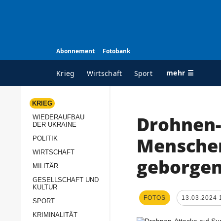
Abonnement
Fotobank
mehr ☰
Krieg
Wirtschaft
Sport
KRIEG
Drohnen-
WIEDERAUFBAU
ALLE RUBRIKEN
A
DER UKRAINE
Krieg
Ü
Mensche
POLITIK
Wiederaufbau der
K
WIRTSCHAFT
geborge
Ukraine
MILITÄR
s
Politik
GESELLSCHAFT UND
P
KULTUR
Wirtschaft
u
FOTOS
13.03.2024 
SPORT
p
Militär
KRIMINALITÄT
D