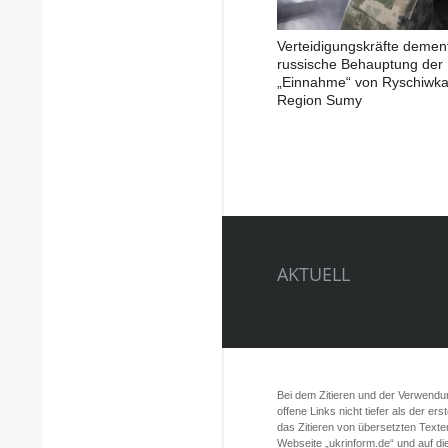
Verteidigungskräfte demen
russische Behauptung der
„Einnahme“ von Ryschiwka
Region Sumy
AKTUELL
Bei dem Zitieren und der Verwendung
offene Links nicht tiefer als der er
das Zitieren von übersetzten Texte
Webseite „ukrinform.de“ und auf d