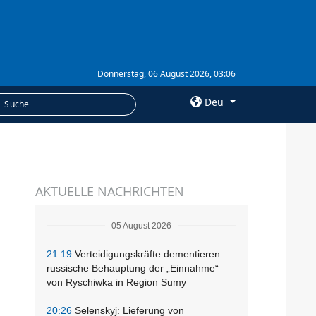
Donnerstag, 06 August 2026, 03:06
Deu
×
LEISTUNGEN
AKTUELLE NACHRICHTEN
Abonnement
Fotobank
05 August 2026
21:19
Verteidigungskräfte dementieren
russische Behauptung der „Einnahme“
von Ryschiwka in Region Sumy
20:26
Selenskyj: Lieferung von