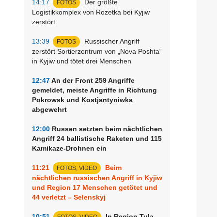
14:17
Der größte
FOTOS
Logistikkomplex von Rozetka bei Kyjiw
zerstört
13:39
Russischer Angriff
FOTOS
zerstört Sortierzentrum von „Nova Poshta“
in Kyjiw und tötet drei Menschen
12:47
An der Front 259 Angriffe
gemeldet, meiste Angriffe in Richtung
Pokrowsk und Kostjantyniwka
abgewehrt
12:00
Russen setzten beim nächtlichen
Angriff 24 ballistische Raketen und 115
Kamikaze-Drohnen ein
11:21
Beim
FOTOS, VIDEO
nächtlichen russischen Angriff in Kyjiw
und Region 17 Menschen getötet und
44 verletzt – Selenskyj
10:51
In Region Tula
FOTOS, VIDEO