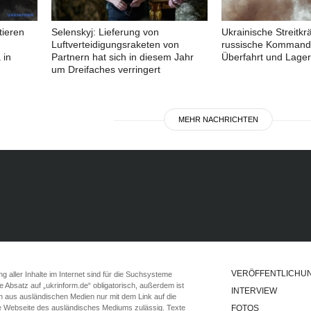
tieren
Selenskyj: Lieferung von
Ukrainische Streitkrä
Luftverteidigungsraketen von
russische Kommand
 in
Partnern hat sich in diesem Jahr
Überfahrt und Lager
um Dreifaches verringert
MEHR NACHRICHTEN
VERÖFFENTLICHU
 aller Inhalte im Internet sind für die Suchsysteme
ste Absatz auf „ukrinform.de“ obligatorisch, außerdem ist
INTERVIEW
n aus ausländischen Medien nur mit dem Link auf die
ie Webseite des ausländisches Mediums zulässig. Texte
FOTOS