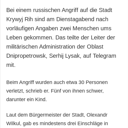
Gesellschaft und
Kultur
Bei einem russischen Angriff auf die Stadt
Sport
Krywyj Rih sind am Dienstagabend nach
Kriminalität
vorläufigen Angaben zwei Menschen ums
Notstand und
Leben gekommen. Das teilte der Leiter der
Notfälle
militärischen Administration der Oblast
Dnipropetrowsk, Serhij Lysak, auf Telegram
ZUSÄTZLICH
LEISTUNGEN
Veröffentlichungen
Abonnement
mit.
Interview
Fotobank
Fotos
Beim Angriff wurden auch etwa 30 Personen
verletzt, schrieb er. Fünf von ihnen schwer,
Video
darunter ein Kind.
Laut dem Bürgermeister der Stadt, Olexandr
Wilkul, gab es mindestens drei Einschläge in