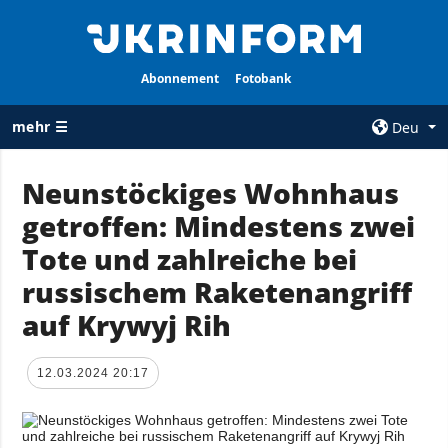
Abonnement
Fotobank
mehr ☰
Deu
×
Neunstöckiges Wohnhaus
getroffen: Mindestens zwei
ALLE
AGENTUR
RUBRIKEN
Tote und zahlreiche bei
Über uns
Krieg
russischem Raketenangriff
Kontakte
Wiederaufbau
auf Krywyj Rih
services
der Ukraine
Politik zur
Politik
Vertraulichkeit
12.03.2024 20:17
und zum Schutz
Wirtschaft
personenbezogener
Militär
Daten