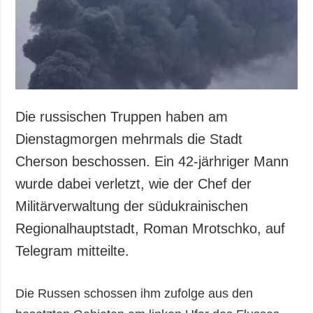
Gesellschaft und
Kultur
Sport
Kriminalität
Notstand und
Notfälle
Die russischen Truppen haben am
ZUSÄTZLICH
LEISTUNGEN
Dienstagmorgen mehrmals die Stadt
Veröffentlichungen
Abonnement
Cherson beschossen. Ein 42-järhriger Mann
Interview
Fotobank
wurde dabei verletzt, wie der Chef der
Fotos
Militärverwaltung der südukrainischen
Video
Regionalhauptstadt, Roman Mrotschko, auf
Telegram mitteilte.
Die Russen schossen ihm zufolge aus den