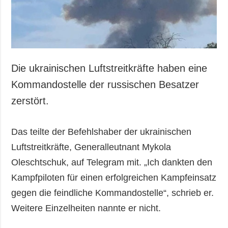
Gesellschaft und
Kultur
Sport
Kriminalität
Notstand und
Die ukrainischen Luftstreitkräfte haben eine
Notfälle
Kommandostelle der russischen Besatzer
ZUSÄTZLICH
LEISTUNGEN
zerstört.
Veröffentlichungen
Abonnement
Interview
Fotobank
Das teilte der Befehlshaber der ukrainischen
Fotos
Luftstreitkräfte, Generalleutnant Mykola
Video
Oleschtschuk, auf Telegram mit. „Ich dankten den
Kampfpiloten für einen erfolgreichen Kampfeinsatz
gegen die feindliche Kommandostelle“, schrieb er.
Weitere Einzelheiten nannte er nicht.