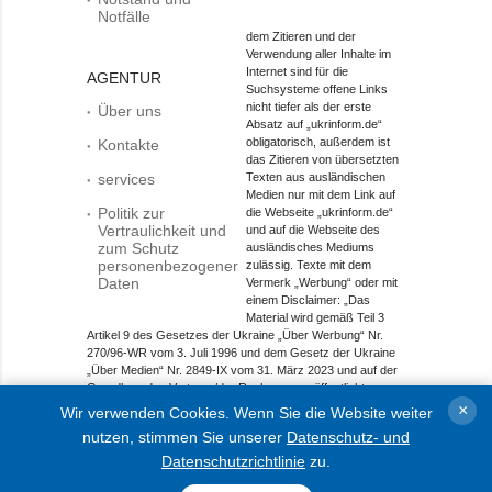
Notfälle
dem Zitieren und der
Verwendung aller Inhalte im
Internet sind für die
AGENTUR
Suchsysteme offene Links
nicht tiefer als der erste
Über uns
Absatz auf „ukrinform.de“
obligatorisch, außerdem ist
Kontakte
das Zitieren von übersetzten
services
Texten aus ausländischen
Medien nur mit dem Link auf
Politik zur
die Webseite „ukrinform.de“
Vertraulichkeit und
und auf die Webseite des
zum Schutz
ausländisches Mediums
personenbezogener
zulässig. Texte mit dem
Daten
Vermerk „Werbung“ oder mit
einem Disclaimer: „Das
Material wird gemäß Teil 3
Artikel 9 des Gesetzes der Ukraine „Über Werbung“ Nr.
270/96-WR vom 3. Juli 1996 und dem Gesetz der Ukraine
„Über Medien“ Nr. 2849-IX vom 31. März 2023 und auf der
Grundlage des Vertrags/der Rechnung veröffentlicht.
×
Wir verwenden Cookies. Wenn Sie die Website weiter
Objekt im Bereich Onlinemedien; Medien-ID R40-01421.
nutzen, stimmen Sie unserer
Datenschutz- und
© 2015-2026 Ukrinform. Alle Rechte sind geschützt.
Datenschutzrichtlinie
zu.