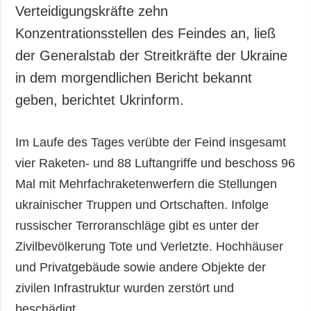
Gesellschaft und
Verteidigungskräfte zehn
Kultur
Konzentrationsstellen des Feindes an, ließ
Sport
der Generalstab der Streitkräfte der Ukraine
Kriminalität
in dem morgendlichen Bericht bekannt
Notstand und
geben, berichtet Ukrinform.
Notfälle
ZUSÄTZLICH
LEISTUNGEN
Im Laufe des Tages verübte der Feind insgesamt
Veröffentlichungen
Abonnement
vier Raketen- und 88 Luftangriffe und beschoss 96
Interview
Fotobank
Mal mit Mehrfachraketenwerfern die Stellungen
Fotos
ukrainischer Truppen und Ortschaften. Infolge
Video
russischer Terroranschläge gibt es unter der
Zivilbevölkerung Tote und Verletzte. Hochhäuser
und Privatgebäude sowie andere Objekte der
zivilen Infrastruktur wurden zerstört und
beschädigt.