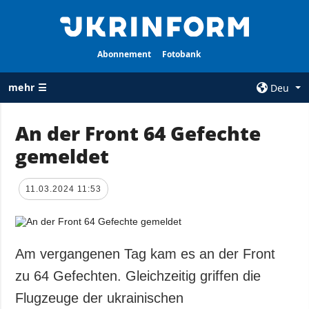
Abonnement
Fotobank
mehr ☰
Deu
×
An der Front 64 Gefechte
gemeldet
ALLE
AGENTUR
RUBRIKEN
Über uns
11.03.2024 11:53
Krieg
Kontakte
Wiederaufbau
services
der Ukraine
Politik zur
Politik
Am vergangenen Tag kam es an der Front
Vertraulichkeit
und zum Schutz
Wirtschaft
zu 64 Gefechten. Gleichzeitig griffen die
personenbezogener
Militär
Flugzeuge der ukrainischen
Daten