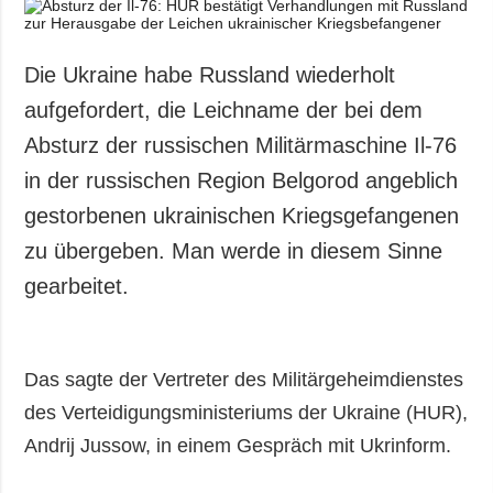
Gesellschaft und
Kultur
Sport
Die Ukraine habe Russland wiederholt
Kriminalität
aufgefordert, die Leichname der bei dem
Notstand und
Absturz der russischen Militärmaschine Il-76
Notfälle
in der russischen Region Belgorod angeblich
ZUSÄTZLICH
LEISTUNGEN
gestorbenen ukrainischen Kriegsgefangenen
Veröffentlichungen
Abonnement
zu übergeben. Man werde in diesem Sinne
Interview
Fotobank
gearbeitet.
Fotos
Video
Das sagte der Vertreter des Militärgeheimdienstes
des Verteidigungsministeriums der Ukraine (HUR),
Andrij Jussow, in einem Gespräch mit Ukrinform.