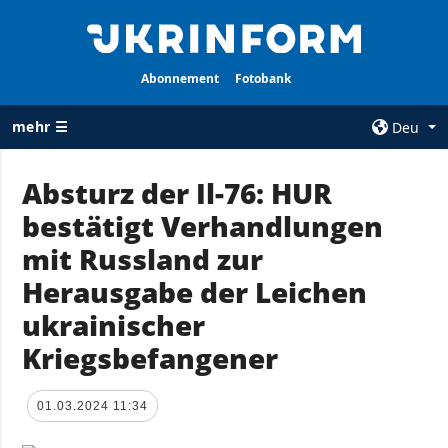
Abonnement
Fotobank
mehr ☰
Deu
×
Absturz der Il-76: HUR
bestätigt Verhandlungen
ALLE
AGENTUR
RUBRIKEN
mit Russland zur
Über uns
Krieg
Herausgabe der Leichen
Kontakte
Wiederaufbau
ukrainischer
services
der Ukraine
Kriegsbefangener
Politik zur
Politik
Vertraulichkeit
und zum Schutz
Wirtschaft
01.03.2024 11:34
personenbezogener
Militär
Daten