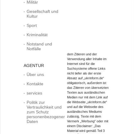
Militär
Gesellschaft und
Kultur
Sport
Kriminalität
Notstand und
Notfälle
dem Zitieren und der
Verwendung aller Inhalte im
Internet sind für die
AGENTUR
Suchsysteme offene Links
nicht tiefer als der erste
Über uns
Absatz auf „ukrinform.de“
obligatorisch, außerdem ist
Kontakte
das Zitieren von übersetzten
services
Texten aus ausländischen
Medien nur mit dem Link auf
Politik zur
die Webseite „ukrinform.de“
Vertraulichkeit und
und auf die Webseite des
zum Schutz
ausländisches Mediums
personenbezogener
zulässig. Texte mit dem
Daten
Vermerk „Werbung“ oder mit
einem Disclaimer: „Das
Material wird gemäß Teil 3