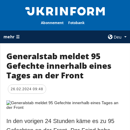
Abonnement
Fotobank
mehr ☰
Deu
×
Generalstab meldet 95
Gefechte innerhalb eines
ALLE
AGENTUR
RUBRIKEN
Tages an der Front
Über uns
Krieg
Kontakte
Wiederaufbau
26.02.2024 09:48
services
der Ukraine
Politik zur
Politik
Vertraulichkeit
und zum Schutz
Wirtschaft
personenbezogener
In den vorigen 24 Stunden käme es zu 95
Militär
Daten