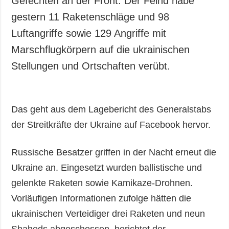
Gefechten an der Front. Der Feind habe
Gesellschaft und
gestern 11 Raketenschläge und 98
Kultur
Luftangriffe sowie 129 Angriffe mit
Sport
Marschflugkörpern auf die ukrainischen
Kriminalität
Stellungen und Ortschaften verübt.
Notstand und
Notfälle
ZUSÄTZLICH
LEISTUNGEN
Das geht aus dem Lagebericht des Generalstabs
Veröffentlichungen
Abonnement
der Streitkräfte der Ukraine auf Facebook hervor.
Interview
Fotobank
Fotos
Russische Besatzer griffen in der Nacht erneut die
Video
Ukraine an. Eingesetzt wurden ballistische und
gelenkte Raketen sowie Kamikaze-Drohnen.
Vorläufigen Informationen zufolge hätten die
ukrainischen Verteidiger drei Raketen und neun
Shaheds abgeschossen, berichtet der